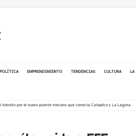
POLÍTICA
EMPRENDIMIENTO
TENDENCIAS
CULTURA
LA
í denuncian presunto traslado de aguas servidas hacia Concón desde planta 