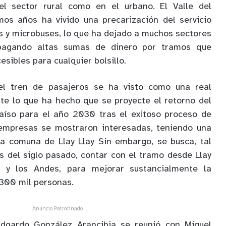
el sector rural como en el urbano. El Valle del
mos años ha vivido una precarización del servicio
 y microbuses, lo que ha dejado a muchos sectores
pagando altas sumas de dinero por tramos que
sibles para cualquier bolsillo.
 el tren de pasajeros se ha visto como una real
rte lo que ha hecho que se proyecte el retorno del
aíso para el año 2030 tras el exitoso proceso de
 empresas se mostraron interesadas, teniendo una
la comuna de Llay Llay Sin embargo, se busca, tal
 del siglo pasado, contar con el tramo desde Llay
e y los Andes, para mejorar sustancialmente la
 300 mil personas.
Anuncio Patrocinado
Edgardo González Arancibia se reunió con Miguel