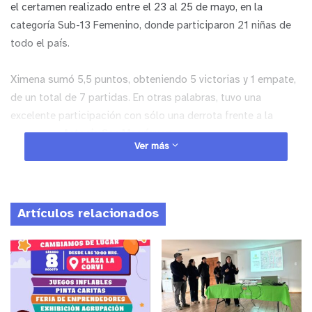
el certamen realizado entre el 23 al 25 de mayo, en la
categoría Sub-13 Femenino, donde participaron 21 niñas de
todo el país.
Ximena sumó 5,5 puntos, obteniendo 5 victorias y 1 empate,
de un total de 7 partidas. En otras palabras, tuvo una
excelente participación con sólo una derrota frente a la
campeona
Antonia Saa Manríquez.
Ver más
Hace tan solo cuatro años comenzó su aprendizaje en el taller
de su colegio, impartido por el profesor
Francisco Tricot
,
convirtiéndose rápidamente en una de las jugadoras más
Artículos relacionados
destacadas de la región y el país.
Junto a Ximena, también participaron otros siete jóvenes
ajedrecistas de la comuna: Renata Sánchez Pacheco, Ian
Llanos Toro, Jorge Belmar Obreque, Rafael Sánchez Pacheco,