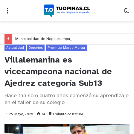
Municipalidad de Nogales impulsa inversión de más de $125 millones para mejorar el sector El Polígono
Actualidad
Deportes
Provincia Marga Marga
Villalemanina es
vicecampeona nacional de
Ajedrez categoría Sub13
Hace tan solo cuatro años comenzó su aprendizaje
en el taller de su colegio
29 Mayo, 2025
74
1 minuto de lectura