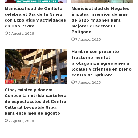
Renato Mendoza Rivers, Benjamín Rivadeneira Maturana y
Municipalidad de Quillota
Municipalidad de Nogales
Eduardo Coaguila Amesquita, todos representantes del Club
celebra el Día de la Niñez
impulsa inversión de más
Academia de Ajedrez de Villa Alemana.
con Expo Kids y actividades
de $125 millones para
en San Pedro
mejorar el sector El
Polígono
7 Agosto, 2026
Su participación en este torneo nacional realizado en la
7 Agosto, 2026
capital, fue gracias al apoyo particular y gran esfuerzo
realizado por parte de su familia, profesores y club de
Hombre con presunto
trastorno mental
ajedrez, cuyo respaldo fue fundamental.
protagoniza agresiones a
y tú, ¿qué opinas?
locales y clientes en pleno
centro de Quillota
7 Agosto, 2026
Cine, música y danza:
Anuncio Patrocinado
Conoce la nutrida cartelera
de espectáculos del Centro
Cultural Leopoldo Silva
para este mes de agosto
7 Agosto, 2026