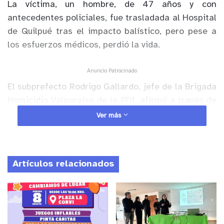
La víctima, un
hombre, de 47 años y con
antecedentes policiales,
fue trasladada al Hospital
de Quilpué tras el impacto balístico, pero pese a
los esfuerzos médicos, perdió la vida.
Anuncio Patrocinado
El subprefecto Rodrigo Gallardo, jefe de la Brigada
Homicidio Valparaíso de la PDI, afirmó a través de
un video que el caso quedó registrado la noche de
Ver más
este domingo, cuando los funcionarios policiales
concurrieron hasta el Hospital de Quilpué. Esto, ya
que se registró el ingreso al centro de salud de un
Artículos relacionados
hombre que sufrió una herida por proyectil
balístico en la zona del tórax. La policía civil inició
diligencias, estableciendo que el sitio del suceso
fue en el sector de Belloto Sur.