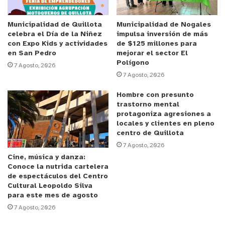
Osvaldo Basso, Fiscal de Turno señaló que: “En la
madrugada de hoy, pasada la media noche, llegó al
Municipalidad de Quillota
Municipalidad de Nogales
celebra el Día de la Niñez
impulsa inversión de más
hospital llegó una víctima que habría sido baleada,
con Expo Kids y actividades
de $125 millones para
muriendo en el hospital luego de intentar
en San Pedro
mejorar el sector El
Polígono
reanimarlo. Recibió un impacto balístico en la zona
7 Agosto, 2026
7 Agosto, 2026
del abdomen por sujetos aún desconocidos.
Concurrió la Brigada de Homicidios junto al médico
Hombre con presunto
de la Policía de Investigaciones, Servicio Médico
trastorno mental
protagoniza agresiones a
Legal, funcionarios de carabineros y se realizaron
locales y clientes en pleno
las diligencias para esclarecer los hechos. Hasta
centro de Quillota
el momento la policía se encuentra indagando lo
7 Agosto, 2026
Cine, música y danza:
sucedido”.
Conoce la nutrida cartelera
de espectáculos del Centro
y tú, ¿qué opinas?
Cultural Leopoldo Silva
para este mes de agosto
7 Agosto, 2026