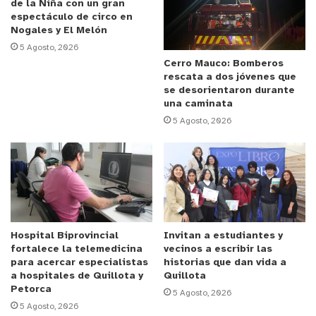
profesionales, hacer vínculos, contactos y crear
de la Niña con un gran
espectáculo de circo en
sus propias redes.
Nogales y El Melón
5 Agosto, 2026
Anuncio Patrocinado
Cerro Mauco: Bomberos
rescata a dos jóvenes que
La jornada comienza a las 10 de la mañana hasta
se desorientaron durante
las 14:30 horas en la oficina de la Cultural Arte y
una caminata
Patrimonio ubicada en calle J.J. Pérez 65, pleno
5 Agosto, 2026
centro de la comuna
Para inscribirse a las capacitaciones o bien a
alguna charla específica puede hacerlo en el link:
www.narrativagrafica.cl/capacitaciones-la-calera-
2025
Hospital Biprovincial
Invitan a estudiantes y
fortalece la telemedicina
vecinos a escribir las
para acercar especialistas
historias que dan vida a
a hospitales de Quillota y
Quillota
Petorca
5 Agosto, 2026
y tú, ¿qué opinas?
5 Agosto, 2026