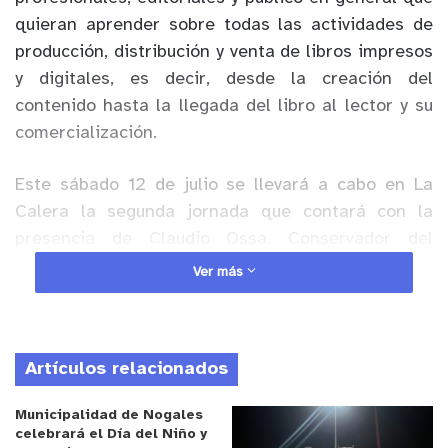
quieran aprender sobre todas las
actividades de
producción, distribución y venta de libros impresos
y digitales, es decir, desde la creación del
contenido hasta la llegada del libro al lector y su
comercialización.
Este sábado 12 de julio se llevará a cabo en La
Calera la segunda jornada que contará con la
presencia de Claudio Ossa, Conservador del
registro de propiedad intelectual quien hablará del
Ver más
“Derecho de Autor”; Felipe Benavides, productor
del salón internacional de la historieta, con la
charla Mercado Editorial Chileno y Miguel Ferrada,
Artículos relacionados
diseñador gráfico y escritor con el taller
“Maquetación del Libro”. Además, un break,
Municipalidad de Nogales
instancia donde podrán conversar con los
celebrará el Día del Niño y