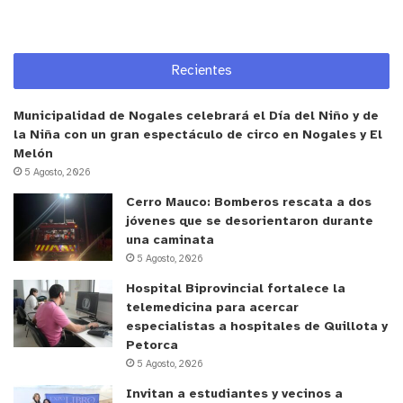
significado esta actividad. Antonella Buratti,
estudiante de 8º básico del Liceo Bicentenario
Antumapu de La Calera, participante del torneo
Recientes
por segundo año consecutivo, sostuvo “he
aprendido contenidos más avanzados, lo que ha
Municipalidad de Nogales celebrará el Día del Niño y de
sido una ayuda. También he conocido más niñas,
la Niña con un gran espectáculo de circo en Nogales y El
incluso de mi propio colegio, con las que
Melón
5 Agosto, 2026
compartimos el gusto por las matemáticas.
También siento, que este año le he sacado más
Cerro Mauco: Bomberos rescata a dos
jóvenes que se desorientaron durante
provecho a los talleres de preparación, porque
una caminata
ahora me gustan las matemáticas, más que antes”.
5 Agosto, 2026
Hospital Biprovincial fortalece la
De igual modo, Caterina Puebla, estudiante de 7º
telemedicina para acercar
básico del Colegio Nueva Esperanza, agregó que
especialistas a hospitales de Quillota y
“en general pudimos ver más materia y reforzar
Petorca
5 Agosto, 2026
harto. El hecho de participar es súper bueno,
porque nos permite motivarnos y seguir avanzando
Invitan a estudiantes y vecinos a