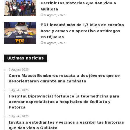
escribir las historias que dan vida a
en las matemáticas. Siento que me ayudaron
Quillota
mucho los talleres socioemocionales”.
5 Agosto, 2026
PDI incautó más de 1,7 kilos de cocaína
DOCENTES
base y armas en operativo antidrogas
en Hijuelas
Por su parte, las docentes de los establecimientos
5 Agosto, 2026
educacionales participantes también valoraron la
instancia y resaltaron el gran interés que el torneo
Ultimas noticias
generó entre las estudiantes. “Tuvimos una
5 Agosto, 2026
convocatoria tan grande en el colegio que
Cerro Mauco: Bomberos rescata a dos jóvenes que se
desorientaron durante una caminata
realizamos un proceso de selección interna para
poder participar”, comentó Daniela Ayala,
5 Agosto, 2026
Hospital Biprovincial fortalece la telemedicina para
profesora de Matemática del Kingston School de
acercar especialistas a hospitales de Quillota y
Viña del Mar.
Petorca
5 Agosto, 2026
La actividad también motivó la presencia de
Invitan a estudiantes y vecinos a escribir las historias
profesoras y estudiantes de otras regiones.
que dan vida a Quillota