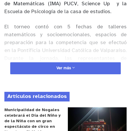
de Matemáticas (IMA) PUCV, Science Up y la
Escuela de Psicología de la casa de estudios.
El torneo contó con 5 fechas de talleres
matemáticos y socioemocionales, espacios de
preparación para la competencia que se efectuó
en la Pontificia Universidad Católica de Valparaíso.
Durante la jornada, las representantes de
establecimientos de las comunas de Concón,
Ver más
Valparaíso, Viña del Mar, Quilpué, Villa Alemana, La
Calera, Quillota, Santa María, Talagante y Maipú,
demostraron sus habilidades matemáticas y
Artículos relacionados
compartieron en un grato ambiente.
Municipalidad de Nogales
Anuncio Patrocinado
celebrará el Día del Niño y
de la Niña con un gran
En el marco del desarrollo de diversas actividades
espectáculo de circo en
que tienen por objetivo fomentar la participación