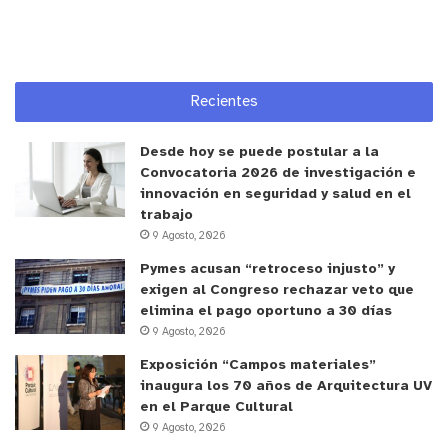
organizaciones sociales, municipalidades,
comunidades y servicios para acceder a proyectos
de energías renovables. Este fondo no solo
promueve el uso de energías limpias, sino que
Recientes
también fomenta el desarrollo social de las
comunidades.
Desde hoy se puede postular a la
Convocatoria 2026 de investigación e
El
alcalde de Catemu, Rodrigo Díaz,
comentó “un
innovación en seguridad y salud en el
trabajo
orgullo estar dentro de las escuelas pioneras con
9 Agosto, 2026
este sistema de paneles fotovoltaicos que entrega
Pymes acusan “retroceso injusto” y
energía renovable. Entiendo que somos de las
exigen al Congreso rechazar veto que
primeras escuelas a nivel regional que pueden
elimina el pago oportuno a 30 días
adjudicarse el fondo. Agradecerle, por cierto, a la
9 Agosto, 2026
Seremi y al Ministerio de Energía por la iniciativa y,
Exposición “Campos materiales”
sobre todo, felicitar al centro de padres y
inaugura los 70 años de Arquitectura UV
apoderados de esta escuela de San José, porque
en el Parque Cultural
9 Agosto, 2026
fueron ellas fueron las que, en el año 2022,