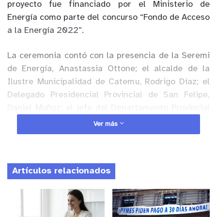
proyecto fue financiado por el Ministerio de
Energía como parte del concurso “Fondo de Acceso
a la Energía 2022”.
La ceremonia contó con la presencia de la Seremi
de Energía, Anastassia Ottone; el alcalde de la
Ilustre Municipalidad de Catemu, Rodrigo Díaz; el
Delegado Presidencial Provincial de San Felipe,
Daniel Muñoz; el jefe del Departamento Provincial
de educación, Miguel Caro; el director del
Ver más
establecimiento, Eugenio Celis; concejales de la
comuna, representantes del centro de padres y
apoderados, docentes y alumnos.
Artículos relacionados
Anuncio Patrocinado
La
Seremi de Energía, Anastassia Ottone
, destacó
“se postularon 40 proyectos en la sexta versión, se