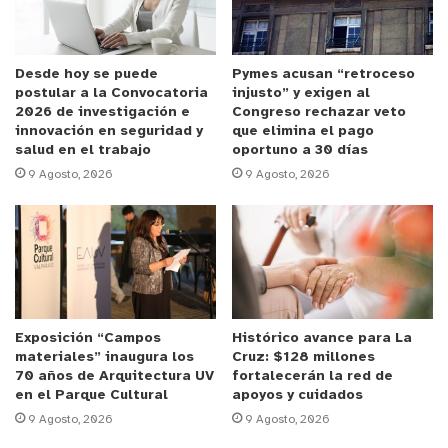
lo adjudicaron 13 y este es uno de los ganadores, la
Escuela de Catemu con un sistema solar
fotovoltaico que ayuda a reducir las cuentas de
Desde hoy se puede
Pymes acusan “retroceso
postular a la Convocatoria
injusto” y exigen al
electricidad y también a fomentar el uso de
2026 de investigación e
Congreso rechazar veto
energías renovables. Es importante destacar que
innovación en seguridad y
que elimina el pago
salud en el trabajo
oportuno a 30 días
esta versión tuvo varias escuelas beneficiarias, de
9 Agosto, 2026
9 Agosto, 2026
hecho, esta es la sexta que estamos inaugurando
de esta versión y nos pone muy contentos
favorecer a la comunidad educativa que son
alrededor de 200 personas que se van a ver
directamente vinculadas a este proyecto
energético.”.
Exposición “Campos
Histórico avance para La
materiales” inaugura los
Cruz: $128 millones
Este proyecto corresponde a la sexta versión del
70 años de Arquitectura UV
fortalecerán la red de
en el Parque Cultural
apoyos y cuidados
concurso “Fondo de Acceso a la Energía”, una
9 Agosto, 2026
9 Agosto, 2026
iniciativa nacional que busca apoyar a