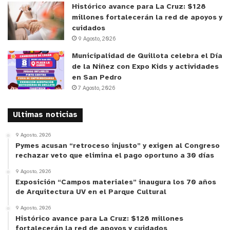
decidieron hacer algo para mejorar la energía de
Histórico avance para La Cruz: $128
millones fortalecerán la red de apoyos y
la escuela y así fue como, finalmente, se
cuidados
materializó, este hermoso proyecto”.
9 Agosto, 2026
Municipalidad de Quillota celebra el Día
Por su parte el
delegado Provincial, Daniel
de la Niñez con Expo Kids y actividades
Muñoz
señaló “estamos muy contentos, porque
en San Pedro
este proyecto, con el apoyo del municipio, fue
7 Agosto, 2026
levantado desde el Centro de Padres. Como
Ultimas noticias
Gobierno seguimos avanzando en acercar las
energías renovables para la provincia de San
9 Agosto, 2026
Felipe”.
Pymes acusan “retroceso injusto” y exigen al Congreso
rechazar veto que elimina el pago oportuno a 30 días
El sistema solar fotovoltaico instalado es de
9 Agosto, 2026
Exposición “Campos materiales” inaugura los 70 años
10kWp consideró una inversión de más de 15
de Arquitectura UV en el Parque Cultural
millones de pesos y tendrá un ahorro anual de más
9 Agosto, 2026
de 2 millones de pesos en la cuenta de
Histórico avance para La Cruz: $128 millones
electricidad del establecimiento educacional.
fortalecerán la red de apoyos y cuidados