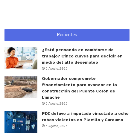
que haber un mecanismo de acción y abordaje,
tanto para la persona que acaba de fallecer, como
para quienes están sufriendo la pérdida”, afirmó
Sebastián Flores.
Recientes
Desde el municipio crucino ya se están generando
alianzas estratégicas para abordar este nuevo eje
¿Está pensando en cambiarse de
trabajo? Cinco claves para decidir en
de trabajo con un enfoque digno, empático y
medio del alto desempleo
humano. La comuna de La Cruz mantiene su
6 Agosto, 2026
compromiso de seguir acogiendo futuras reuniones
Gobernador compromete
provinciales y actividades intercomunales
financiamiento para avanzar en la
relacionadas con el bienestar de las personas
construcción del Puente Colón de
mayores.
Limache
6 Agosto, 2026
y tú, ¿qué opinas?
PDI detuvo a imputado vinculado a ocho
robos violentos en Placilla y Curauma
6 Agosto, 2026