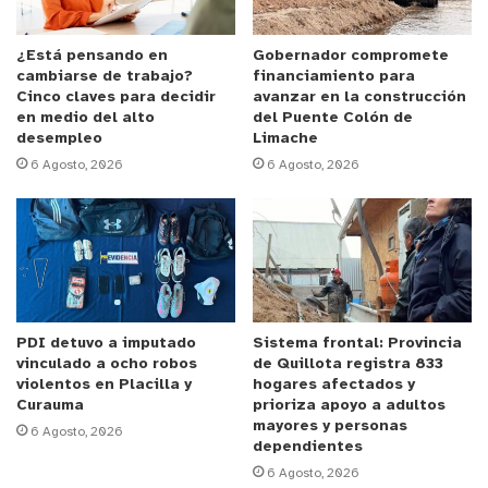
la realidad que tiene cada una de las comunas en
relación a las políticas públicas que se están
¿Está pensando en
Gobernador compromete
cambiarse de trabajo?
financiamiento para
haciendo en cuanto a personas mayores”.
Cinco claves para decidir
avanzar en la construcción
en medio del alto
del Puente Colón de
desempleo
Limache
Durante la jornada se reflexionó sobre los desafíos
6 Agosto, 2026
6 Agosto, 2026
comunes que enfrentan las personas mayores en
cada comuna, se compartieron experiencias y se
trazaron líneas de trabajo conjuntas. Uno de los
principales acuerdos fue avanzar en la articulación
de políticas públicas para el “buen morir”, tomando
como referencia algunas experiencias positivas
PDI detuvo a imputado
Sistema frontal: Provincia
implementadas en Quillota.
vinculado a ocho robos
de Quillota registra 833
violentos en Placilla y
hogares afectados y
“El proceso de muerte, que es un proceso natural y
Curauma
prioriza apoyo a adultos
mayores y personas
6 Agosto, 2026
que forma parte del ciclo vital, también tiene que
dependientes
estar resguardado bajo políticas públicas. Tiene
6 Agosto, 2026