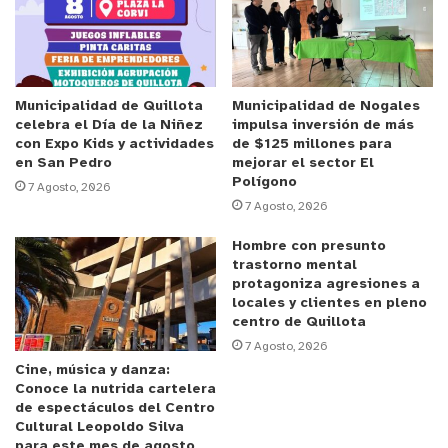
La Unidad de Movilización y Operaciones de la
Municipalidad de Nogales continúa trabajando en la
limpieza y retiro de escombros y el despeje del terreno
Municipalidad de Quillota
Municipalidad de Nogales
afectado. Se ha dispuesto también el apoyo de la
celebra el Día de la Niñez
impulsa inversión de más
con Expo Kids y actividades
de $125 millones para
Dirección de Desarrollo Comunitario.
en San Pedro
mejorar el sector El
Polígono
7 Agosto, 2026
.
7 Agosto, 2026
Hombre con presunto
trastorno mental
protagoniza agresiones a
locales y clientes en pleno
centro de Quillota
7 Agosto, 2026
Cine, música y danza:
Conoce la nutrida cartelera
de espectáculos del Centro
Cultural Leopoldo Silva
para este mes de agosto