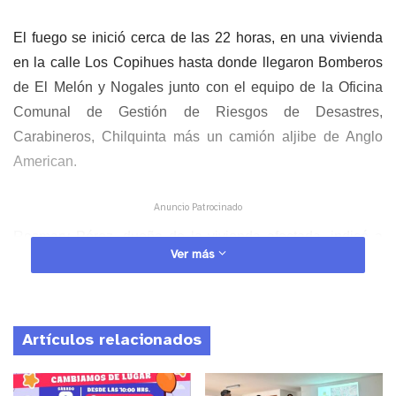
El fuego se inició cerca de las 22 horas, en una vivienda
en la calle Los Copihues hasta donde llegaron Bomberos
de El Melón y Nogales junto con el equipo de la Oficina
Comunal de Gestión de Riesgos de Desastres,
Carabineros, Chilquinta más un camión aljibe de Anglo
American.
Anuncio Patrocinado
Rosmary Pérez, dueña de la vivienda afectada, indicó a
Ver más
nuestro medio que: “El fuego se produjo en la chimenea de
la casa tras una explosión dentro de esta, pero está en
investigación que habría denotado la explosión”. Por otra
parte, agregó que está recibiendo apoyo de sus vecinos
Artículos relacionados
con los artículos de primera necesidad al igual que la
constante preocupación del municipio.