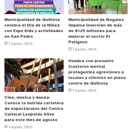
Bochas estamos muy contentos, la evaluación sin
duda que es positiva, ha sido un gran despliegue
para recibir a 12 delegaciones de la región de
Municipalidad de Quillota
Municipalidad de Nogales
celebra el Día de la Niñez
impulsa inversión de más
Valparaíso y salimos primer lugar en varones y
con Expo Kids y actividades
de $125 millones para
tercer lugar en damas y al darnos cuenta como se
en San Pedro
mejorar el sector El
Polígono
va la gente contenta, valorando el trabajo
7 Agosto, 2026
7 Agosto, 2026
desarrollado y lo hermoso que está el colegio, sin
duda que estamos felices”, señaló el director del
Hombre con presunto
trastorno mental
colegio “Jesús de Nazaret”, Jorge Avila.
protagoniza agresiones a
locales y clientes en pleno
Para Rafael Suárez, capitán de la delegación
centro de Quillota
ganadora del certamen deportivo en la modalidad
7 Agosto, 2026
Cine, música y danza:
varones, este triunfo es fruto del trabajo y
Conoce la nutrida cartelera
disciplina en los meses de entrenamiento
de espectáculos del Centro
Cultural Leopoldo Silva
“sentimos mucha alegría, entrenamos mucho y
para este mes de agosto
darles las gracias a mis compañeros que nos
7 Agosto, 2026
jugamos la vida, habíamos sacado muchas veces el