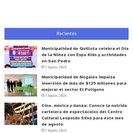
segundo lugar y en esta oportunidad ganamos el
campeonato. Agradecer también al colegio por
todo el apoyo”.
Recientes
SERIE DAMAS
Municipalidad de Quillota celebra el Día
Primer lugar: CEI Los Paltos, Quillota
de la Niñez con Expo Kids y actividades
en San Pedro
7 Agosto, 2026
Segundo lugar: Colegio Nueva Siembra, Valparaíso
Municipalidad de Nogales impulsa
inversión de más de $125 millones para
Tercer lugar: Colegio Jesús de Nazaret, La Calera
mejorar el sector El Polígono
7 Agosto, 2026
SERIE VARONES
Cine, música y danza: Conoce la nutrida
cartelera de espectáculos del Centro
Primer lugar: Colegio Jesús de Nazaret, La Calera
Cultural Leopoldo Silva para este mes
de agosto
Segundo lugar: Deporte Adaptado La Cruz
7 Agosto, 2026