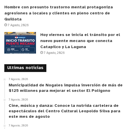
Hombre con presunto trastorno mental protagoniza
Tercer lugar: CEI Los Paltos, Quillota
agresiones a locales y clientes en pleno centro de
Quillota
7 Agosto, 2026
y tú, ¿qué opinas?
Hoy viernes se inicia el tránsito por el
nuevo puente mecano que conecta
Catapilco y La Laguna
7 Agosto, 2026
Ultimas noticias
7 Agosto, 2026
Municipalidad de Nogales impulsa inversión de más de
$125 millones para mejorar el sector El Polígono
7 Agosto, 2026
Cine, música y danza: Conoce la nutrida cartelera de
espectáculos del Centro Cultural Leopoldo Silva para
este mes de agosto
7 Agosto, 2026