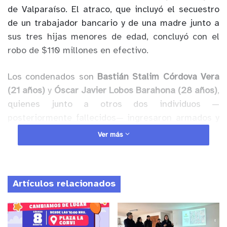
de Valparaíso. El atraco, que incluyó el secuestro
de un trabajador bancario y de una madre junto a
sus tres hijas menores de edad, concluyó con el
robo de $110 millones en efectivo.
Los condenados son
Bastián Stalim Córdova Vera
(21 años)
y
Óscar Javier Lobos Barahona (28 años)
,
quienes junto a otros dos individuos —
posteriormente fallecidos— ingresaron armados y
con el rostro cubierto al domicilio de un trabajador
Ver más
de BancoEstado en Quilpué. Allí lo intimidaron para
obtener las llaves de la bóveda de la sucursal de
Nogales, tras lo cual lo obligaron, junto a su
Artículos relacionados
esposa y tres hijas, a subir a un vehículo en contra
de su voluntad.
Anuncio Patrocinado