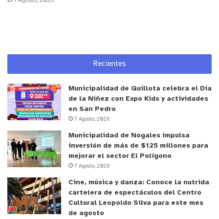
7 Agosto, 2026
3 años por el secuestro de las tres
menores y su madre.
3 años por el secuestro del trabajador
bancario.
Recientes
10 años por robo con violencia e
intimidación.
Municipalidad de Quillota celebra el Día
de la Niñez con Expo Kids y actividades
5 años y un día por tenencia de arma de
en San Pedro
fuego prohibida.
7 Agosto, 2026
Óscar Lobos Barahona
, en tanto, fue
Municipalidad de Nogales impulsa
sentenciado a
21 años de presidio
, que
inversión de más de $125 millones para
mejorar el sector El Polígono
incluyen:
7 Agosto, 2026
4 años por el secuestro de las menores y
Cine, música y danza: Conoce la nutrida
cartelera de espectáculos del Centro
su madre.
Cultural Leopoldo Silva para este mes
4 años por el secuestro del trabajador.
de agosto