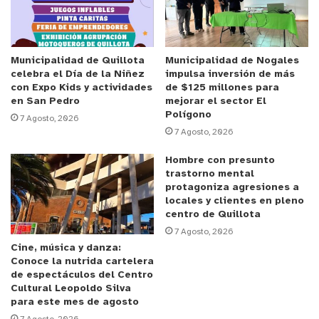
Posteriormente, con las víctimas retenidas, los
antisociales ingresaron al banco, intimidaron al
guardia y a otros funcionarios, y lograron abrir la
Municipalidad de Quillota
Municipalidad de Nogales
celebra el Día de la Niñez
impulsa inversión de más
bóveda para sustraer el millonario botín.
con Expo Kids y actividades
de $125 millones para
en San Pedro
mejorar el sector El
Polígono
Detalles de la sentencia
7 Agosto, 2026
7 Agosto, 2026
De acuerdo con lo expuesto en el juicio por el
Hombre con presunto
fiscal SACFI, Benjamín Santibáñez, los acusados
trastorno mental
protagoniza agresiones a
fueron condenados en calidad de
autores de
locales y clientes en pleno
secuestro, robo con violencia e intimidación y
centro de Quillota
receptación de vehículo motorizado
, además de
7 Agosto, 2026
infracciones a la Ley de Armas.
Cine, música y danza:
Conoce la nutrida cartelera
de espectáculos del Centro
Bastián Córdova Vera
recibió una pena total
Cultural Leopoldo Silva
para este mes de agosto
de
24 años de cárcel
, distribuidos en: