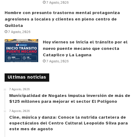
7 Agosto, 2026
10 años por robo con violencia e
Hombre con presunto trastorno mental protagoniza
intimidación.
agresiones a locales y clientes en pleno centro de
3 años y un día, más multa, por receptación
Quillota
de vehículo motorizado.
7 Agosto, 2026
Hoy viernes se inicia el tránsito por el
Con estas penas, ambos sujetos deberán cumplir
nuevo puente mecano que conecta
en total
45 años de presidio efectivo
, marcando el
Catapilco y La Laguna
7 Agosto, 2026
cierre de un caso que generó gran conmoción en la
provincia de Quillota y la región de Valparaíso.
Ultimas noticias
y tú, ¿qué opinas?
7 Agosto, 2026
Municipalidad de Nogales impulsa inversión de más de
$125 millones para mejorar el sector El Polígono
7 Agosto, 2026
Cine, música y danza: Conoce la nutrida cartelera de
espectáculos del Centro Cultural Leopoldo Silva para
este mes de agosto