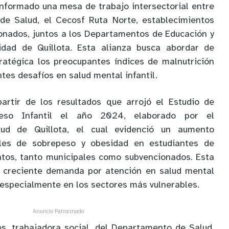
nformado una mesa de trabajo intersectorial entre
 de Salud, el Cecosf Ruta Norte, establecimientos
onados, juntos a los Departamentos de Educación y
idad de Quillota. Esta alianza busca abordar de
ratégica los preocupantes índices de malnutrición
ntes desafíos en salud mental infantil.
partir de los resultados que arrojó el Estudio de
ceso Infantil el año 2024, elaborado por el
ud de Quillota, el cual evidenció un aumento
eles de sobrepeso y obesidad en estudiantes de
ntos, tanto municipales como subvencionados. Esta
a creciente demanda por atención en salud mental
 especialmente en los sectores más vulnerables.
Anuncio Patrocinado
s, trabajadora social, del Departamento de Salud,