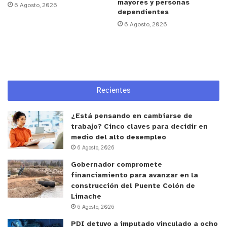
mayores y personas
6 Agosto, 2026
este momento. Este reconocimiento refleja el
dependientes
compromiso de la comuna con la educación y la
6 Agosto, 2026
importancia de valorar el alto desempeño de
nuestros estudiantes”, señaló el director del
Departamento de Educación Municipal de La Cruz,
Roberto Bustamante.
Recientes
Roberto Bustamante también recalcó que este
viaje busca no solo premiar el esfuerzo académico,
¿Está pensando en cambiarse de
trabajo? Cinco claves para decidir en
sino también abrir nuevas oportunidades de
medio del alto desempleo
aprendizaje y fortalecer la identidad cultural de las
6 Agosto, 2026
niñas y niños.
Gobernador compromete
financiamiento para avanzar en la
y tú, ¿qué opinas?
construcción del Puente Colón de
Limache
6 Agosto, 2026
PDI detuvo a imputado vinculado a ocho