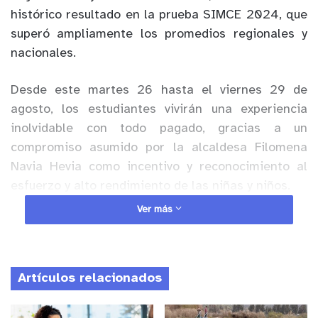
histórico resultado en la prueba SIMCE 2024, que
superó ampliamente los promedios regionales y
nacionales.
Desde este martes 26 hasta el viernes 29 de
agosto, los estudiantes vivirán una experiencia
inolvidable con todo pagado, gracias a un
compromiso asumido por la alcaldesa Filomena
Navia Hevia como incentivo y reconocimiento al
esfuerzo y alto rendimiento de las niñas y niños.
Ver más
Anuncio Patrocinado
Los resultados obtenidos por el curso son motivo
de orgullo para la comuna: alcanzaron 330 puntos
Artículos relacionados
en Lenguaje, con un aumento de 96 puntos
respecto al año anterior, y 281 en Matemáticas, 57