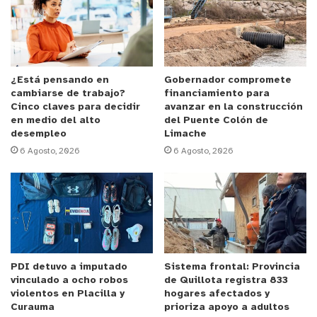
puntos más que en 2023. Estos puntajes no solo
marcaron una mejora significativa, sino que
también superaron ampliamente los promedios
nacionales de colegios municipales y particulares
de cuarto básico (278 en Lenguaje y 264 en
¿Está pensando en
Gobernador compromete
cambiarse de trabajo?
financiamiento para
Matemáticas). De esta manera, la escuela se
Cinco claves para decidir
avanzar en la construcción
posiciona entre más de 7 mil establecimientos del
en medio del alto
del Puente Colón de
desempleo
Limache
país.
6 Agosto, 2026
6 Agosto, 2026
La delegación está compuesta por 7 estudiantes,
acompañados por 2 apoderados, una docente y un
asistente de la educación, quienes disfrutarán de
un itinerario que contempla visitas a distintos
espacios culturales y turísticos de la isla, en una
PDI detuvo a imputado
Sistema frontal: Provincia
semana que se espera sea inolvidable.
vinculado a ocho robos
de Quillota registra 833
violentos en Placilla y
hogares afectados y
“Estamos felices de acompañar a las familias en
Curauma
prioriza apoyo a adultos