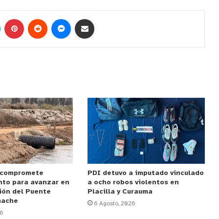
 compromete
PDI detuvo a imputado vinculado
nto para avanzar en
a ocho robos violentos en
ión del Puente
Placilla y Curauma
mache
6 Agosto, 2026
26