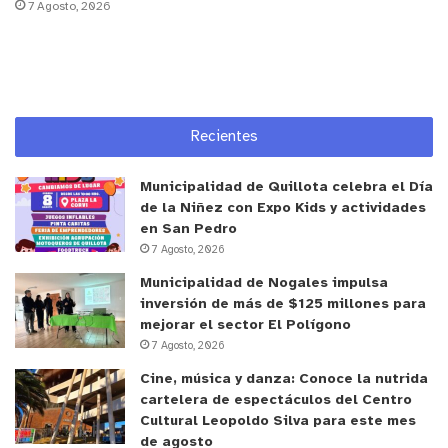
7 Agosto, 2026
social”.
En la ceremonia también estuvieron
presentes los concejales Tomás Aranda,
Bernardita Arancibia y Beatriz Apablaza.
Desde Aguas Pacífico, en tanto, Jorge Sanhueza,
Recientes
director de Sustentabilidad y Asuntos Corporativos
sostuvo que
“cerca de 40 niños se verán
Municipalidad de Quillota celebra el Día
beneficiados con este furgón y no solo en los
de la Niñez con Expo Kids y actividades
en San Pedro
traslados hacia el colegio, sino que también
7 Agosto, 2026
podrán complementar su formación con
Municipalidad de Nogales impulsa
actividades deportivas y recreativas fuera del
inversión de más de $125 millones para
establecimiento, lo que se vuelve una realidad con
mejorar el sector El Polígono
este transporte. Como empresa estamos felices
7 Agosto, 2026
de poder seguir aportando al desarrollo de la
Cine, música y danza: Conoce la nutrida
comuna y de sus niños y niñas”.
cartelera de espectáculos del Centro
Cultural Leopoldo Silva para este mes
de agosto
Este hito forma parte de un conjunto de iniciativas