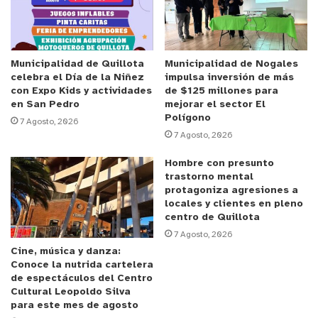
para poder hacer el traslado de los alumnos desde
Olmué hacia otros sectores de la comuna. Esta
ayuda viene a complementar también el trabajo
pedagógico, vamos a poder salir a terreno y hacer
Municipalidad de Quillota
Municipalidad de Nogales
celebra el Día de la Niñez
impulsa inversión de más
rutinas diarias. Es un bus seguro, grande y solo
con Expo Kids y actividades
de $125 millones para
queremos agradecer este aporte
”.
en San Pedro
mejorar el sector El
Polígono
7 Agosto, 2026
7 Agosto, 2026
De parte del Municipio, el alcalde Jorge Jil Herrera
destacó que
“todos los proyectos e iniciativas de
Hombre con presunto
nuestra administración ponen el foco en la
trastorno mental
protagoniza agresiones a
comunidad y en su bienestar. Este vehículo
locales y clientes en pleno
aportado por Aguas Pacífico beneficia
centro de Quillota
directamente a los niños de la escuela,
7 Agosto, 2026
Cine, música y danza:
brindándoles comodidad y un trato digno. Creo
Conoce la nutrida cartelera
firmemente que la construcción de comunidad se
de espectáculos del Centro
Cultural Leopoldo Silva
logra con la contribución de todos actores público
para este mes de agosto
y privados, al desarrollo comunal y al bienestar