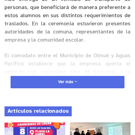
personas, que beneficiará de manera preferente a
estos alumnos en sus distintos requerimientos de
traslados. En la ceremonia estuvieron presentes
autoridades de la comuna, representantes de la
empresa y la comunidad escolar.
El comodato entre el Municipio de Olmué y Aguas
Pacífico establece que la empresa aporta el
vehículo con capacidad para 18 personas y la
municipalidad se hace cargo del conductor,
Ver más
combustible y mantenciones del mismo.
Anuncio Patrocinado
Artículos relacionados
En la ceremonia de entrega, la directora de la
escuela Hellen Keller, Claudia Palma señaló que,
“
este bus nos viene a dar una tremenda alegría,