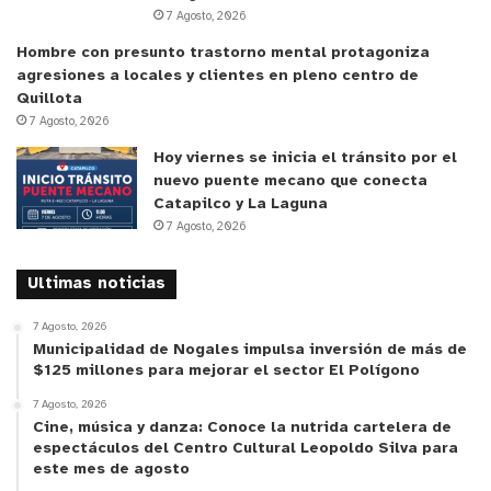
7 Agosto, 2026
impulsadas por la alianza entre el municipio y
Hombre con presunto trastorno mental protagoniza
Aguas Pacífico y organizaciones sociales de la
agresiones a locales y clientes en pleno centro de
comuna, que también contempla obras de mejora
Quillota
en infraestructura vial en distintos puntos de la
7 Agosto, 2026
comuna, recambio de luminarias con el objetivo de
Hoy viernes se inicia el tránsito por el
mejorar la seguridad de los barrios y mejoramiento
nuevo puente mecano que conecta
Catapilco y La Laguna
de infraestructura municipal, donde se destacan
7 Agosto, 2026
las obras de mejoramiento del gimnasio municipal.
Ultimas noticias
y tú, ¿qué opinas?
7 Agosto, 2026
Municipalidad de Nogales impulsa inversión de más de
$125 millones para mejorar el sector El Polígono
7 Agosto, 2026
Cine, música y danza: Conoce la nutrida cartelera de
espectáculos del Centro Cultural Leopoldo Silva para
este mes de agosto