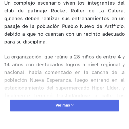
Un complejo escenario viven los integrantes del
club de patinaje Rocket Roller de La Calera,
quienes deben realizar sus entrenamientos en un
pasaje de la población Pueblo Nuevo de Artificio,
debido a que no cuentan con un recinto adecuado
para su disciplina.
La organización, que reúne a 28 niños de entre 4 y
14 años con destacados logros a nivel regional y
nacional, había comenzado en la cancha de la
población Nueva Esperanza, luego entrenó en el
estacionamiento del supermercado Hiper Líder, y
finalmente terminó trasladándose a calle Los
Tilos, donde entrenan tres veces por semana entre
Ver más
las 18:00 y 20:30 horas.
Anuncio Patrocinado