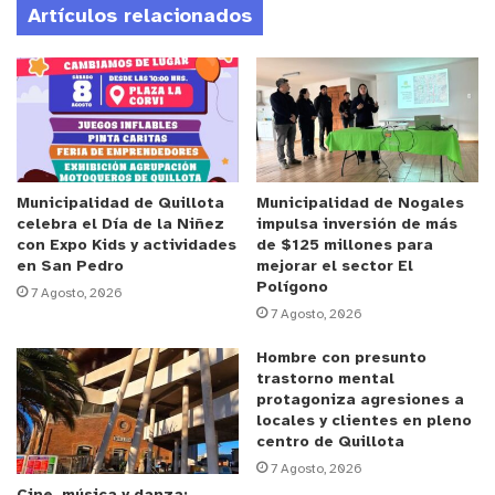
Artículos relacionados
El municipio autorizó el uso del pasaje mediante
decreto, bajo la condición de interrumpir la
práctica cada vez que un vecino necesitara entrar
o salir en su vehículo. Pese a esa coordinación,
este miércoles la situación se volvió tensa cuando
un automovilista, molesto por esperar, derribó las
vallas instaladas como resguardo y avanzó con su
Municipalidad de Quillota
Municipalidad de Nogales
celebra el Día de la Niñez
impulsa inversión de más
camioneta a escasos metros de los menores.
con Expo Kids y actividades
de $125 millones para
Según relataron los apoderados, una niña cayó al
en San Pedro
mejorar el sector El
Polígono
suelo a centímetros del vehículo, generando
7 Agosto, 2026
7 Agosto, 2026
momentos de pánico entre los presentes.
Hombre con presunto
Desde la directiva del club señalan que este hecho
trastorno mental
protagoniza agresiones a
refleja la inseguridad en la que se desarrollan los
locales y clientes en pleno
entrenamientos y la falta de empatía de algunos
centro de Quillota
vecinos. “Sólo pedimos un espacio seguro para que
7 Agosto, 2026