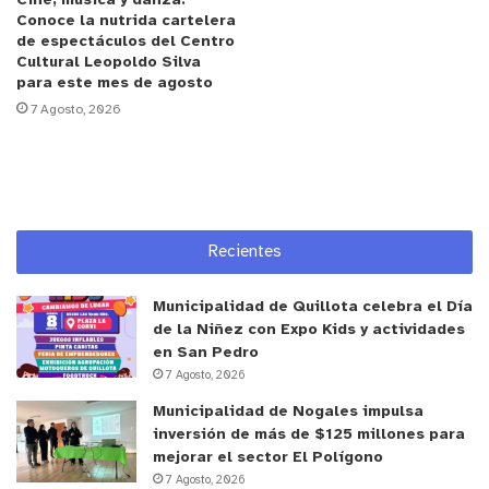
Cine, música y danza:
los niños sigan practicando el deporte que aman”,
Conoce la nutrida cartelera
lamentaron.
de espectáculos del Centro
Cultural Leopoldo Silva
para este mes de agosto
La municipalidad informó que el próximo año
7 Agosto, 2026
debería estar habilitado un patinódromo en la
comuna, lo que significaría una solución definitiva
para Rocket Roller. Sin embargo, hasta entonces,
los pequeños deportistas deberán continuar en un
entorno que no les entrega tranquilidad ni
Recientes
seguridad.
Municipalidad de Quillota celebra el Día
y tú, ¿qué opinas?
de la Niñez con Expo Kids y actividades
en San Pedro
7 Agosto, 2026
Municipalidad de Nogales impulsa
inversión de más de $125 millones para
mejorar el sector El Polígono
7 Agosto, 2026