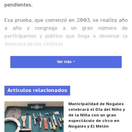
pendientes.
Esa prueba, que comenzó en 2003, se realiza año
a año y congrega a un gran número de
participantes y público que llega a observar la
destreza de los ciclistas.
Anuncio Patrocinado
Ver más
Esa misma expectación es la que se espera que
haya en Cabildo el próximo mes, pues se anunció la
realización de “Cabildo Cerro Abajo”, evento
Artículos relacionados
organizado por la Municipalidad de Cabildo.
Municipalidad de Nogales
De esta manera, la comuna minera volverá a
celebrará el Día del Niño y
de la Niña con un gran
disfrutar de este tipo de actividad pedalera
espectáculo de circo en
extrema, con toda la adrenalina y emoción que
Nogales y El Melón