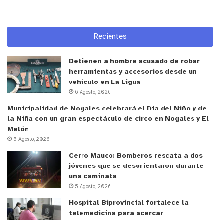
Cabildo @oficinaturismocabildo o puede hacerse
de manera presencial en el Centro Cultural y
Comunitario Casa López.
Recientes
y tú, ¿qué opinas?
Detienen a hombre acusado de robar
herramientas y accesorios desde un
vehículo en La Ligua
6 Agosto, 2026
Municipalidad de Nogales celebrará el Día del Niño y de
la Niña con un gran espectáculo de circo en Nogales y El
Melón
5 Agosto, 2026
Cerro Mauco: Bomberos rescata a dos
jóvenes que se desorientaron durante
una caminata
5 Agosto, 2026
Hospital Biprovincial fortalece la
telemedicina para acercar