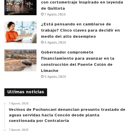
con cortometraje inspirado en leyenda
instalaciones sanitarias y eléctricas; mejoramiento
de Quillota
del corredor exterior; y mejoramiento de la
7 Agosto, 2026
multicancha y escenario, por una inversión de más
¿Está pensando en cambiarse de
de 655 millones de pesos.
trabajo? Cinco claves para decidir en
medio del alto desempleo
6 Agosto, 2026
Cabe señalar que la ex Escuela La Greda fue
clausurada y relocalizada en el año 2011 debido a
Gobernador compromete
financiamiento para avanzar en la
episodios de calidad de aire que afectaron a 42
construcción del Puente Colón de
personas, incluyendo alumnos, profesores y
Limache
personal del establecimiento. Tras mediciones y
6 Agosto, 2026
análisis de suelo, se determinó la existencia de
altas concentraciones de contaminantes en las
Ultimas noticias
aulas, lo que llevó a la autoridad sanitaria a
7 Agosto, 2026
prohibir su funcionamiento.
Vecinos de Puchuncaví denuncian presunto traslado de
aguas servidas hacia Concón desde planta
cuestionada por Contraloría
El
alcalde de Puchuncaví, Marcos Morales,
destacó
el proyecto, recalcando que “Hoy día la comuna de
7 Agosto, 2026