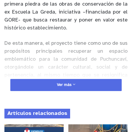
primera piedra de las obras de conservación de la
ex Escuela La Greda, iniciativa –financiada por el
GORE- que busca restaurar y poner en valor este
histórico establecimiento.
De esta manera, el proyecto tiene como uno de sus
propósitos principales recuperar un espacio
emblemático para la comunidad de Puchuncaví,
otorgándole un carácter cultural, social y de
pertenencia, al mismo tiempo que se resignifica
como un hito de resiliencia para el territorio y sus
Ver más
habitantes.
Anuncio Patrocinado
Artículos relacionados
El
Gobernador Regional de Valparaíso, Rodrigo
Mundaca,
señaló al respecto que “Esto da cuenta
del compromiso que tiene el Gobierno Regional de