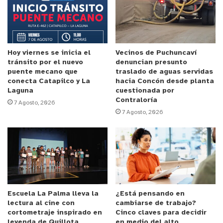
Valparaíso, que me toca liderar y conducir, con la
causa ambiental, pero el compromiso que tenemos
también con la dignidad de las personas. Este es
un proyecto extraordinariamente emblemático
Hoy viernes se inicia el
Vecinos de Puchuncaví
tránsito por el nuevo
denuncian presunto
para el país, lo que ocurrió, que significó la
puente mecano que
traslado de aguas servidas
contaminación de 42 alumnos, docentes y
conecta Catapilco y La
hacia Concón desde planta
Laguna
cuestionada por
funcionarios, es algo que no se puede volver a
Contraloría
7 Agosto, 2026
repetir. Creo que es fundamental hoy día que el
7 Agosto, 2026
país se aboque a terminar con las zonas de
sacrificio y sufrimiento ambiental. Aquí estamos
dando un paso significativo en esa perspectiva.
Creo que hoy día hablar sobre el modelo de
desarrollo que sea viable económicamente y
competitivo, que genere buenos empleos es muy
Escuela La Palma lleva la
¿Está pensando en
importante, pero también ese modelo debe ser
lectura al cine con
cambiarse de trabajo?
cortometraje inspirado en
Cinco claves para decidir
socialmente justo y ecológicamente más sano. En
leyenda de Quillota
en medio del alto