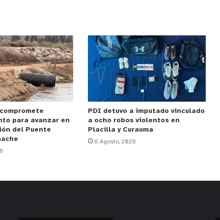
 compromete
PDI detuvo a imputado vinculado
nto para avanzar en
a ocho robos violentos en
ión del Puente
Placilla y Curauma
mache
6 Agosto, 2026
26