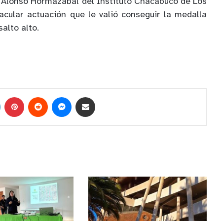
, Alonso Hormazabal del Instituto Chacabuco de Los
cular actuación que le valió conseguir la medalla
alto alto.