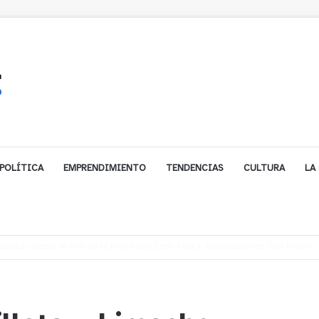
POLÍTICA
EMPRENDIMIENTO
TENDENCIAS
CULTURA
LA
gales impulsa inversión de más de $125 millones para mejorar el sector El P