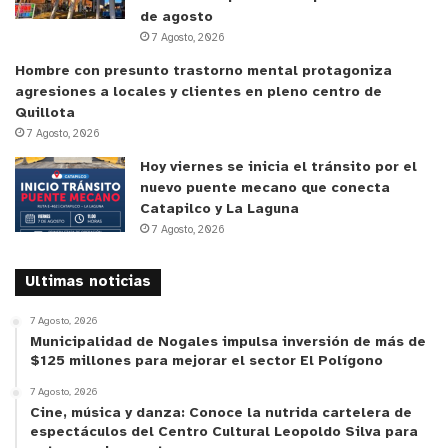
de agosto
7 Agosto, 2026
Con estos nuevos recursos, las organizaciones
Hombre con presunto trastorno mental protagoniza
crucinas podrán concretar proyectos que apuntan
agresiones a locales y clientes en pleno centro de
a la seguridad, el deporte, la salud preventiva y la
Quillota
vida cultural, respondiendo a demandas históricas
7 Agosto, 2026
de sus comunidades.
Hoy viernes se inicia el tránsito por el
nuevo puente mecano que conecta
y tú, ¿qué opinas?
Catapilco y La Laguna
7 Agosto, 2026
Ultimas noticias
7 Agosto, 2026
Municipalidad de Nogales impulsa inversión de más de
$125 millones para mejorar el sector El Polígono
7 Agosto, 2026
Cine, música y danza: Conoce la nutrida cartelera de
espectáculos del Centro Cultural Leopoldo Silva para