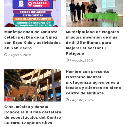
la salud, el
Voluntariado del Cáncer de La Cruz
ejecutará la iniciativa
“Juntos por la Salud:
Prevención del VPH y sus consecuencias”
, con un
monto cercano a los $8 millones.
Municipalidad de Quillota
Municipalidad de Nogales
celebra el Día de la Niñez
impulsa inversión de más
La seguridad vecinal concentró la mayoría de las
con Expo Kids y actividades
de $125 millones para
propuestas seleccionadas, con proyectos de
en San Pedro
mejorar el sector El
Polígono
iluminación, sistemas de seguridad comunitaria y
7 Agosto, 2026
7 Agosto, 2026
organización barrial en sectores como
San Jorge,
Pocochay, Manuel Rodríguez, Los Floristas, Los
Hombre con presunto
Laureles, Los Ilustres, Don Bosco y condominios
trastorno mental
protagoniza agresiones a
como Rucatrapial, La Foresta y Campo Grande
,
locales y clientes en pleno
cada uno con financiamientos que bordean los $8
centro de Quillota
millones.
7 Agosto, 2026
Cine, música y danza:
Conoce la nutrida cartelera
En cultura, dos clubes de adultos mayores fueron
de espectáculos del Centro
beneficiados:
“Tejiendo con Amor”
, de Villa
Cultural Leopoldo Silva