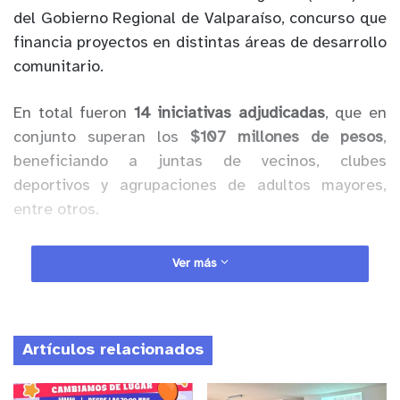
del Gobierno Regional de Valparaíso, concurso que
financia proyectos en distintas áreas de desarrollo
comunitario.
En total fueron
14 iniciativas adjudicadas
, que en
conjunto superan los
$107 millones de pesos
,
beneficiando a juntas de vecinos, clubes
deportivos y agrupaciones de adultos mayores,
entre otros.
Anuncio Patrocinado
Ver más
Entre los proyectos destacados se encuentra la
“Escuela Formativa Riquelme, cultivando Talentos”
,
del Club Deportivo Riquelme, orientada al
Artículos relacionados
desarrollo deportivo infantil y juvenil, con un
financiamiento de $7,4 millones. En el ámbito de