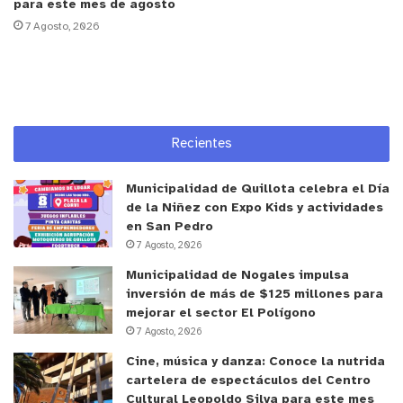
para este mes de agosto
Jamaica, y
“Autovalencia Digital en Adultos
7 Agosto, 2026
Mayores”
, del Club Vínculos, ambos con aportes
superiores a los $5 y $7 millones respectivamente.
La alcaldesa de La Cruz,
Filomena Navia Hevia
,
destacó el rol de los equipos municipales y el
Recientes
apoyo recibido del Gobierno Regional y los
consejeros. “Tengo que valorar el esfuerzo que han
Municipalidad de Quillota celebra el Día
hecho los equipos de la Municipalidad de La Cruz
de la Niñez con Expo Kids y actividades
en San Pedro
en la asesoría, apoyo y orientación para que estas
7 Agosto, 2026
organizaciones comunitarias puedan obtener los
Municipalidad de Nogales impulsa
recursos. Agradezco también el respaldo de
inversión de más de $125 millones para
nuestros consejeros regionales y destaco que este
mejorar el sector El Polígono
8% permite que las organizaciones enfrenten
7 Agosto, 2026
realidades ligadas a la seguridad, el deporte y la
Cine, música y danza: Conoce la nutrida
cultura, otorgándoles autonomía y
cartelera de espectáculos del Centro
complementando la gestión municipal”.
Cultural Leopoldo Silva para este mes