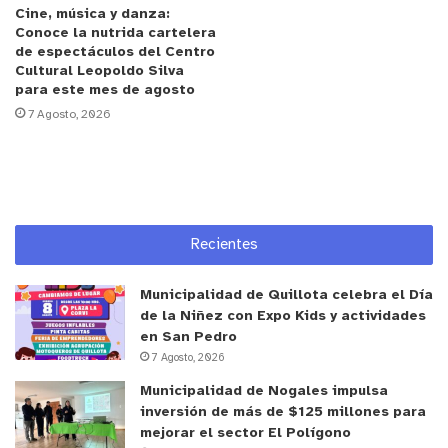
humedad, como ocurre en los tubos.
Cine, música y danza:
Conoce la nutrida cartelera
El estudio también incorporó un análisis de factibilidad para
de espectáculos del Centro
certificar el producto bajo sellos internacionales de
Cultural Leopoldo Silva
para este mes de agosto
sustentabilidad, como Ecocert. De alcanzarse este objetivo,
7 Agosto, 2026
los comprimidos podrían convertirse en un referente de
innovación eco-friendly en el mercado de la higiene personal,
donde crece la demanda por productos libres de plásticos
de un solo uso.
Otro punto relevante identificado en el proyecto es la
Recientes
portabilidad: los comprimidos son fáciles de transportar,
ocupan poco espacio y se almacenan en envases
Municipalidad de Quillota celebra el Día
recargables. Este formato resulta especialmente útil para
de la Niñez con Expo Kids y actividades
viajes o rutinas cotidianas, ofreciendo comodidad sin perder
en San Pedro
eficacia en el cuidado dental.
7 Agosto, 2026
Asimismo, el especialista agregó que “esta innovación
Municipalidad de Nogales impulsa
revoluciona la industria porque introduce una alternativa que
inversión de más de $125 millones para
combina eficacia con sostenibilidad, algo que los
mejorar el sector El Polígono