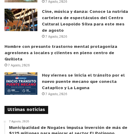
consumidores modernos valoran cada vez más. Al ser un
7 Agosto, 2026
comprimido que se mastica, eliminamos la necesidad de
Cine, música y danza: Conoce la nutrida
agua y de un empaque plástico, lo que reduce la huella de
cartelera de espectáculos del Centro
Cultural Leopoldo Silva para este mes
carbono y el impacto ambiental. Además, el uso de extractos
de agosto
botánicos como jengibre, canela y clavo de olor no solo es
7 Agosto, 2026
efectivo, sino que también es más amable con la mucosa
Hombre con presunto trastorno mental protagoniza
oral y con el ecosistema”.
agresiones a locales y clientes en pleno centro de
El investigador plantea que este tipo de innovación no solo
Quillota
busca mejorar la experiencia del usuario, sino también
7 Agosto, 2026
contribuir a la reducción de residuos que genera la industria.
Hoy viernes se inicia el tránsito por el
El desarrollo se enmarca en un desafío global:
la industria del
nuevo puente mecano que conecta
cuidado oral produce más de 1,5 millones de toneladas de
Catapilco y La Laguna
7 Agosto, 2026
desechos plásticos cada año
, lo que refuerza la urgencia de
repensar soluciones sustentables.
Ultimas noticias
y tú, ¿qué opinas?
7 Agosto, 2026
Municipalidad de Nogales impulsa inversión de más de
$125 millones para mejorar el sector El Polígono