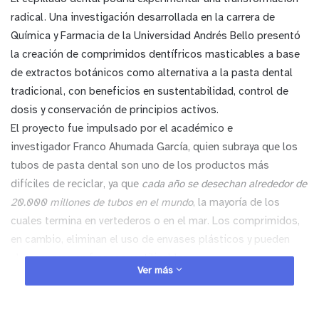
radical. Una investigación desarrollada en la carrera de
Química y Farmacia de la Universidad Andrés Bello presentó
la creación de comprimidos dentífricos masticables a base
de extractos botánicos como alternativa a la pasta dental
tradicional, con beneficios en sustentabilidad, control de
dosis y conservación de principios activos.
El proyecto fue impulsado por el académico e
investigador Franco Ahumada García, quien subraya que los
tubos de pasta dental son uno de los productos más
difíciles de reciclar, ya que
cada año se desechan alrededor de
20.000 millones de tubos en el mundo
, la mayoría de los
cuales termina en vertederos o en el mar. Los comprimidos,
en cambio, eliminan el uso de envases plásticos y pueden
almacenarse en frascos reutilizables.
Ver más
Ante esto, Ahumada destaca que “nuestros comprimidos
dentífricos masticables eliminan la necesidad del tubo
plástico, lo que reduce significativamente los desechos.