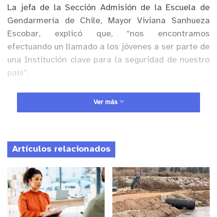
La jefa de la Sección Admisión de la Escuela de
Gendarmería de Chile, Mayor Viviana Sanhueza
Escobar, explicó que, “nos encontramos
efectuando un llamado a los jóvenes a ser parte de
una Institución clave para la seguridad de nuestro
país”.
Anuncio Patrocinado
Ver más
“En esta etapa inicial, deberán remitir la
documentación necesaria, reunir certificados de
nacimiento, de antecedentes personales, de
Artículos relacionados
estado de soltería, de situación militar al día,
concentración de notas, entre otros. La inscripción
se realiza mediante registro en línea desde el sitio
oficial, con la verificación de identidad digital de
Clave Única”, señaló.