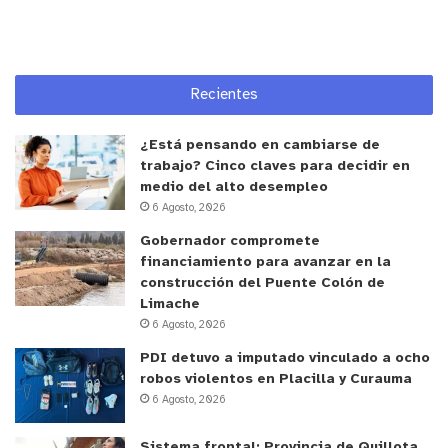
escueladegendarmeria.gob.cl
o pueden escribir al
correo electrónico
admision.escuela@gendarmeria.cl
. Quienes
avancen en el proceso de selección luego deberán
Recientes
rendir evaluaciones psicológicas, exámenes
médicos, pruebas físicas y entrevistas personales.
¿Está pensando en cambiarse de
trabajo? Cinco claves para decidir en
medio del alto desempleo
y tú, ¿qué opinas?
6 Agosto, 2026
Gobernador compromete
financiamiento para avanzar en la
construcción del Puente Colón de
Limache
6 Agosto, 2026
PDI detuvo a imputado vinculado a ocho
robos violentos en Placilla y Curauma
6 Agosto, 2026
Sistema frontal: Provincia de Quillota