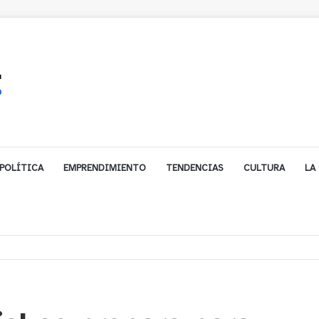
POLÍTICA
EMPRENDIMIENTO
TENDENCIAS
CULTURA
LA
ales impulsa inversión de más de $125 millones para mejorar el sector El Pol