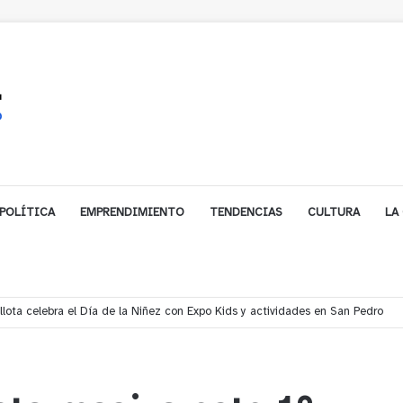
POLÍTICA
EMPRENDIMIENTO
TENDENCIAS
CULTURA
LA
ales impulsa inversión de más de $125 millones para mejorar el sector El Pol