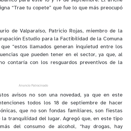
Abanico para este 18 y 19 de septiembre. El afiche
signa “Trae tu copete” que fue lo que más preocupó
urio de Valparaíso, Patricio Rojas, miembro de la
grupación Estudio para la Factibilidad de la Comuna
ó que “estos llamados generan inquietud entre los
uencias que pueden tener en el sector, ya que, al
 no contaría con los resguardos preventivos de la
Anuncio Patrocinado
estos avisos no son una novedad, ya que en este
intenciones todos los 18 de septiembre de hacer
rónicas, que no son fondas familiares, son fiestas
la tranquilidad del lugar. Agregó que, en este tipo
emás del consumo de alcohol, “hay drogas, hay