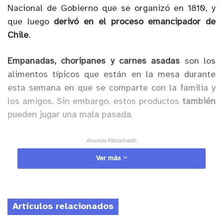
Nacional de Gobierno que se organizó en 1810, y
que luego
derivó en el proceso emancipador de
Chile
.
Empanadas, choripanes y carnes asadas
son los
alimentos típicos que están en la mesa durante
esta semana en que se comparte con la familia y
los amigos. Sin embargo, estos productos
también
pueden jugar una mala pasada
.
Anuncio Patrocinado
Al respecto, la nutricionista y académica de la
Ver más
Escuela de Nutrición y Dietética de la Universidad
de los Andes (UANDES)
Carolina Pye
entrega una
serie de recomendaciones que puedes seguir para
Artículos relacionados
disfrutar
de forma más adecuada.