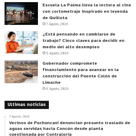
es que de plato principal haya carnecita y
Escuela La Palma lleva la lectura al cine
ensaladas
. No tantos carbohidratos como arroz o
con cortometraje inspirado en leyenda
de Quillota
papa”, comenta.
7 Agosto, 2026
¿Está pensando en cambiarse de
y tú, ¿qué opinas?
trabajo? Cinco claves para decidir en
medio del alto desempleo
6 Agosto, 2026
Gobernador compromete
financiamiento para avanzar en la
construcción del Puente Colón de
Limache
6 Agosto, 2026
Ultimas noticias
7 Agosto, 2026
Vecinos de Puchuncaví denuncian presunto traslado de
aguas servidas hacia Concón desde planta
cuestionada por Contraloría