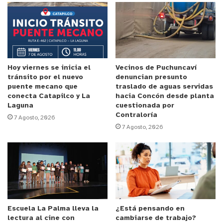
Cómo armar una parrilla “moderada”
Para tener una parrilla “nutricionalmente
moderada” la experta recomienda contemplar tres
tipos de alimentos:
pollo, carne de vacuno o cerdo
Hoy viernes se inicia el
Vecinos de Puchuncaví
tránsito por el nuevo
denuncian presunto
con bajo contenido graso (magra) y verduras
, que
puente mecano que
traslado de aguas servidas
pueden ser grilladas.
conecta Catapilco y La
hacia Concón desde planta
Laguna
cuestionada por
Contraloría
“Como acompañamiento ojalá con harta ensalada.
7 Agosto, 2026
7 Agosto, 2026
Hay que recordar que las papas mayo, choclo mayo
y las pastas hechas ensaladas, no son ensaladas
,
sino acompañamiento”, dice la experta. De este
modo, es ideal que una parrilla incluya verduras en
la parrilla, pero además que el plato tenga
muchas
ensaladas
.
Escuela La Palma lleva la
¿Está pensando en
lectura al cine con
cambiarse de trabajo?