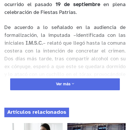
ocurrido el pasado
19 de septiembre
en plena
celebración de Fiestas Patrias.
De acuerdo a lo señalado en la audiencia de
formalización, la imputada –identificada con las
iniciales
I.M.S.C.
– relató que llegó hasta la comuna
costera con la intención de concretar el crimen.
Dos días más tarde, tras compartir alcohol con su
ex cónyuge, esperó a que este se quedara dormido
y lo atacó con un cuchillo en el tórax, provocándole
la muerte.
Ver más
Anuncio Patrocinado
Tras cometer el homicidio, la mujer huyó del lugar
Artículos relacionados
y permaneció prófuga hasta el sábado 20 de
septiembre, cuando se entregó en una
comisaría