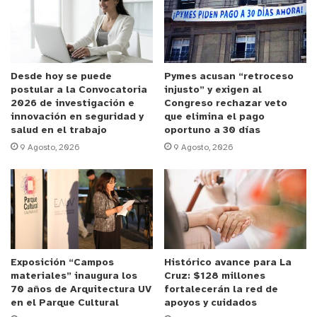
de Carabineros en El Tabo
.
El
fiscal jefe de Quintero, Pablo Bravo
, informó que
la víctima falleció a raíz de una herida letal cerca
del corazón y que la propia acusada confesó haber
Desde hoy se puede
Pymes acusan “retroceso
postular a la Convocatoria
injusto” y exigen al
planificado el ataque.
2026 de investigación e
Congreso rechazar veto
innovación en seguridad y
que elimina el pago
El tribunal accedió a la solicitud de la Fiscalía y
salud en el trabajo
oportuno a 30 días
9 Agosto, 2026
9 Agosto, 2026
decretó su
prisión preventiva
, fijando además un
plazo de
100 días
para que la investigación,
liderada por la
Brigada de Homicidios de la PDI de
Valparaíso
, reúna las pruebas necesarias para la
acusación formal.
y tú, ¿qué opinas?
Exposición “Campos
Histórico avance para La
materiales” inaugura los
Cruz: $128 millones
70 años de Arquitectura UV
fortalecerán la red de
en el Parque Cultural
apoyos y cuidados