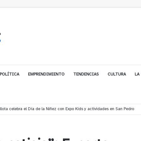
POLÍTICA
EMPRENDIMIENTO
TENDENCIAS
CULTURA
LA
ales impulsa inversión de más de $125 millones para mejorar el sector El Pol