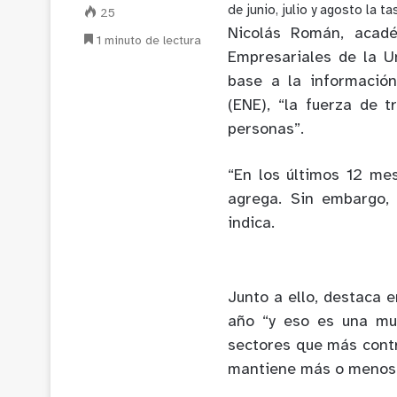
de
junio, julio y agosto
la t
25
Nicolás Román
, acad
1 minuto de lectura
Empresariales de la U
base a la informació
(ENE), “
l
a fuerza de t
personas
”.
“
En los últimos 12 me
agrega.
Sin embargo
indica.
Junto a ello, destaca
e
año
“
y eso es una mu
sectores que más contri
mantiene más o menos