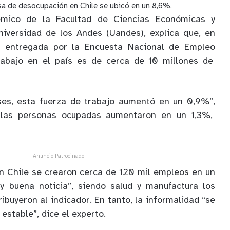
asa de desocupación en Chile se ubicó en un 8,6%
.
émico de la Facultad de Ciencias Económicas y
niversidad de los Andes (Uandes)
, explica que, en
n entregada por la
Encuesta Nacional de Empleo
rabajo en
el país
es de cerca de 10 millones de
ses, esta fuerza de trabajo
aumentó en un 0,9%
”,
,
las personas ocupadas aumentaron en un 1,3%
,
Anuncio Patrocinado
n Chile s
e crearon cerca de 120
mil
empleos en un
y buena noticia
”
, siendo salud y manufactura los
buyeron al indicador. En tanto, la informalidad “s
e
 estable
”, dice el experto.