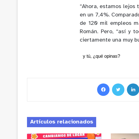
“
Ahora,
estamos lejos 
en un 7,4%. Comparado
de 120
mil
empleos má
Román. Pero, “a
sí y t
ciertamente una muy bu
y tú, ¿qué opinas?
Artículos relacionados