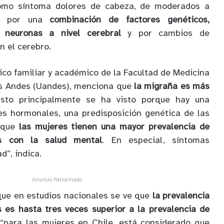
como síntoma dolores de cabeza, de moderados a
ce por una
combinación de factores genéticos,
s neuronas a nivel cerebral
y por cambios de
n el cerebro.
ico familiar y académico de la Facultad de Medicina
os Andes (Uandes), menciona que
la migraña es más
sto principalmente se ha visto porque hay una
es hormonales, una predisposición genética de las
rque
las mujeres tienen una mayor prevalencia de
os con la salud mental
. En especial, síntomas
d”, indica.
Anuncio Patrocinado
que en estudios nacionales se ve que
la prevalencia
 es hasta tres veces superior a la prevalencia de
“para las mujeres en Chile, está considerado que