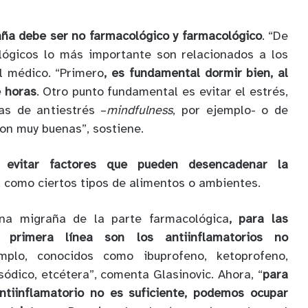
ña debe ser no farmacológico y farmacológico
. “De
lógicos lo más importante son relacionados a los
l médico. “Primero
, es fundamental dormir bien, al
e horas
. Otro punto fundamental es evitar el estrés,
as de antiestrés –
mindfulness
, por ejemplo- o de
Son muy buenas”, sostiene.
a
evitar factores que pueden desencadenar la
, como ciertos tipos de alimentos o ambientes.
na migraña de la parte farmacológica
, para las
 primera línea son los antiinflamatorios no
mplo, conocidos como ibuprofeno, ketoprofeno,
ódico, etcétera”, comenta Glasinovic. Ahora, “
para
ntiinflamatorio no es suficiente, podemos ocupar