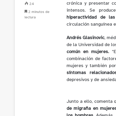
crónica y presentar 
24
intensos. Se produ
2 minutos de
hiperactividad de la
lectura
circulación sanguínea e
Andrés Glasinovic
, méd
de la Universidad de l
común en mujeres.
“E
combinación de factor
mujeres y también po
síntomas relacionad
depresivos y de ansieda
Junto a ello, comenta 
de migraña en mujeres
los hombres
. Además, 