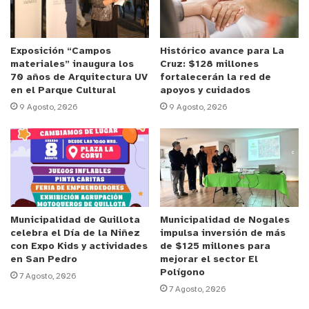
asistencia de público y un intenso partido entre
dos escuadras con destacada trayectoria regional.
Exposición “Campos
Histórico avance para La
materiales” inaugura los
Cruz: $128 millones
El
sorteo del orden de los compromisos
se realizó
70 años de Arquitectura UV
fortalecerán la red de
el pasado martes en dependencias de la ARFA V
en el Parque Cultural
apoyos y cuidados
Región, con la presencia de representantes de los
9 Agosto, 2026
9 Agosto, 2026
clubes clasificados.
Las
semifinales
del certamen se jugarán el
fin de
semana siguiente
, en el
Estadio O’Higgins de
Valparaíso
, donde se definirán los finalistas del
campeonato senior más importante de la región.
Municipalidad de Quillota
Municipalidad de Nogales
celebra el Día de la Niñez
impulsa inversión de más
con Expo Kids y actividades
de $125 millones para
en San Pedro
mejorar el sector El
Polígono
7 Agosto, 2026
7 Agosto, 2026