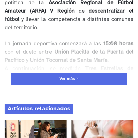
política de la
Asociación Regional de Fútbol
Amateur (ARFA) V Región
de
descentralizar el
fútbol
y llevar la competencia a distintas comunas
del territorio.
La jornada deportiva comenzará a las
15:00 horas
con el duelo entre
Unión Placilla de la Puerta del
Pacífico
y
Unión Tocornal de Santa María
.
A continuación, se medirán
Tres Estrellas de
Gómez Carreño
frente a
El Sauce de El Belloto
,
Ver más
seguidos por
Unión El Litre de Algarrobo
ante
Balmaceda
, también de la Puerta del Pacífico.
Artículos relacionados
Anuncio Patrocinado
El cierre de la jornada será a las
19:30 horas
, con
el esperado encuentro entre
La Peña de Hijuelas
y
San Juan de San Antonio
, que promete gran