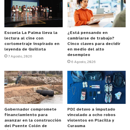
Juzgado de Garantía de Viña del Mar.
El imputado será puesto esta mañana a
disposición de la justicia para su
control de
detención
.
Escuela La Palma lleva la
¿Está pensando en
lectura al cine con
cambiarse de trabajo?
cortometraje inspirado en
Cinco claves para decidir
y tú, ¿qué opinas?
leyenda de Quillota
en medio del alto
desempleo
7 Agosto, 2026
6 Agosto, 2026
Gobernador compromete
PDI detuvo a imputado
financiamiento para
vinculado a ocho robos
avanzar en la construcción
violentos en Placilla y
del Puente Colón de
Curauma