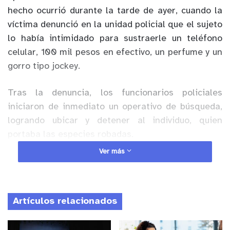
hecho ocurrió durante la tarde de ayer, cuando la
víctima denunció en la unidad policial que el sujeto
lo había intimidado para sustraerle un teléfono
celular, 100 mil pesos en efectivo, un perfume y un
gorro tipo jockey.
Tras la denuncia, los funcionarios policiales
iniciaron de inmediato un operativo de búsqueda,
logrando ubicar y detener al individuo, quien
portaba las especies robadas.
Ver más
Anuncio Patrocinado
Al revisar sus antecedentes, se constató que
mantenía una orden de detención vigente por el
Artículos relacionados
delito de
Robo en Bienes Nacionales de uso
público
, emitida el 7 de octubre de 2025 por el