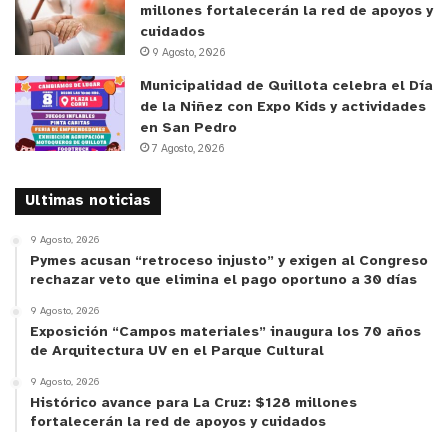
emergencias.
millones fortalecerán la red de apoyos y
cuidados
9 Agosto, 2026
El encargado regional de BECI, sargento segundo
Municipalidad de Quillota celebra el Día
Rodrigo Escarate Nesbet, sostuvo que: “La
de la Niñez con Expo Kids y actividades
relevancia que tiene que las unidades penales
en San Pedro
cuenten con equipos BECI se basa principalmente
7 Agosto, 2026
en que es la primera respuesta ante una
emergencia con presencia de fuego. Esto nos
Ultimas noticias
ayuda a acortar los tiempos de reacción y así
9 Agosto, 2026
también poder brindar un servicio de seguridad,
Pymes acusan “retroceso injusto” y exigen al Congreso
tanto a las personas que están privadas de
rechazar veto que elimina el pago oportuno a 30 días
libertad, como también al personal que
9 Agosto, 2026
Exposición “Campos materiales” inaugura los 70 años
desempeña las funciones y, a su vez, la
de Arquitectura UV en el Parque Cultural
infraestructura, que en este caso podría ser
9 Agosto, 2026
afectada por algún incendio o principio de
Histórico avance para La Cruz: $128 millones
incendio”.
fortalecerán la red de apoyos y cuidados