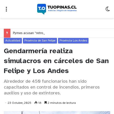
Pymes acusan “retroceso injusto” y exigen al Congreso rechazar veto que elimina el pago oportuno a 30 días
Actualidad
Provincia de San Felipe
Provincia Los Andes
Gendarmería realiza
simulacros en cárceles de San
Felipe y Los Andes
Alrededor de 450 funcionarios han sido
capacitados en control de incendios, primeros
auxilios y uso de extintores.
23 Octubre, 2025
18
2 minutos de lectura