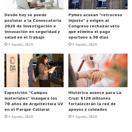
instantes más tarde ingresaba al patio de
condenados, donde se encontraba el foco de
Desde hoy se puede
Pymes acusan “retroceso
postular a la Convocatoria
injusto” y exigen al
incendio.
2026 de investigación e
Congreso rechazar veto
innovación en seguridad y
que elimina el pago
salud en el trabajo
oportuno a 30 días
El jefe del Centro, teniente coronel Carlos Ortiz
9 Agosto, 2026
9 Agosto, 2026
Sánchez, detalló que el ejercicio consistió en un
“simulacro de incendio, el cual se realizó en uno de
los pabellones de la población penal condenada, la
cual fue desalojada por el personal de servicio.
Este simulacro ha sido bien fructuoso; el personal
actuó de manera profesional y al saber que era
Exposición “Campos
Histórico avance para La
simulacro siguieron cumpliendo con las labores
materiales” inaugura los
Cruz: $128 millones
como corresponde a nuestro Servicio, incluso el
70 años de Arquitectura UV
fortalecerán la red de
en el Parque Cultural
apoyos y cuidados
personal que estaba de franco en la unidad apoyó
9 Agosto, 2026
9 Agosto, 2026
este simulacro”.