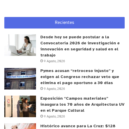
El trabajo conjunto de Bomberos Policía de
Investigaciones, Samu, municipalidad de San
Felipe y Gendarmería se extendió por cerca de 50
Recientes
minutos. Una vez culminada la emergencia se dio
paso a una reunión de análisis, donde se
Desde hoy se puede postular a la
detallaron algunos aspectos a mejorar.
Convocatoria 2026 de investigación e
innovación en seguridad y salud en el
Por su parte el operativo en la unidad penal andina
trabajo
9 Agosto, 2026
comenzó a las 09:49 de este miércoles y también
consistió en un foco de incendio en dependencias
Pymes acusan “retroceso injusto” y
exigen al Congreso rechazar veto que
de internos condenados, el cual fue extinguido
elimina el pago oportuno a 30 días
cerca de treinta minutos más tarde.
9 Agosto, 2026
Exposición “Campos materiales”
Mientras personal de BECI, Bomberos y Samu
inaugura los 70 años de Arquitectura UV
trabajaba al interior de la unidad, en el exterior de
en el Parque Cultural
la misma Carabineros y PDI mantenía el orden y
9 Agosto, 2026
facilitaba el accionar de los equipos de
Histórico avance para La Cruz: $128