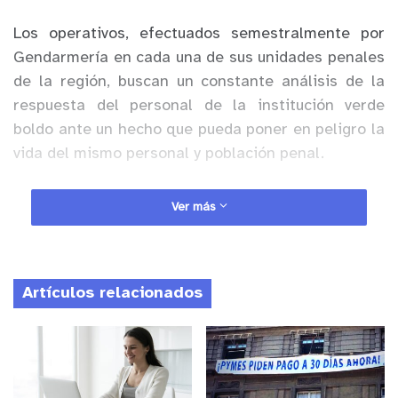
Los operativos, efectuados semestralmente por
Gendarmería en cada una de sus unidades penales
de la región, buscan un constante análisis de la
respuesta del personal de la institución verde
boldo ante un hecho que pueda poner en peligro la
vida del mismo personal y población penal.
Anuncio Patrocinado
Ver más
El primer simulacro se llevó a cabo este martes en
la cárcel sanfelipeña. Personal del recinto dio la
alerta a las 15:47 horas y de inmediato los
Artículos relacionados
funcionarios se dirigieron a sus puestos para
contener a la población penal y reforzar la
seguridad del establecimiento. Mientras esto
sucedía, contingente de la Brigada Especial Contra
Incendios (BECI) del mismo recinto se equipaba e