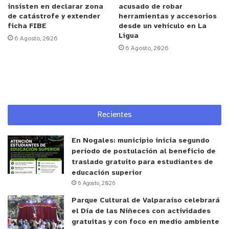
una interfaz bastante compleja, donde
insisten en declarar zona
acusado de robar
de catástrofe y extender
herramientas y accesorios
prácticamente no hay terrenos planos, las
ficha FIBE
desde un vehículo en La
plantaciones están en pendientes muy altas y, por
Ligua
6 Agosto, 2026
lo tanto, nosotros tenemos que tener un
6 Agosto, 2026
conocimiento bien acabado del tema para poder
implementar o proponer medidas de prevención y
mitigación a través de los planes de manejo”.
En tanto, el director regional del Colegio de
Recientes
Ingenieros Forestales de Chile, José Miguel Maiz,
manifestó que las principales medidas de
En Nogales: municipio inicia segundo
período de postulación al beneficio de
protección contra incendios forestales son “los
traslado gratuito para estudiantes de
cortafuegos, las fajas corta combustibles, las fajas
educación superior
libres de vegetación y el manejo de los residuos”. Y
6 Agosto, 2026
recalcó que “en cada una de las intervenciones
Parque Cultural de Valparaíso celebrará
que los propietarios hacen, con la asesoría de los
el Día de las Niñeces con actividades
gratuitas y con foco en medio ambiente
consultores, se pueden y se deben ejecutar