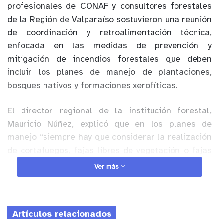
profesionales de CONAF y consultores forestales
de la Región de Valparaíso sostuvieron una reunión
de coordinación y retroalimentación técnica,
enfocada en las medidas de prevención y
mitigación de incendios forestales que deben
incluir los planes de manejo de plantaciones,
bosques nativos y formaciones xerofíticas.
El director regional de la institución forestal,
Mauricio Núñez, explicó que en los planes de
manejo “siempre hay que considerar la realización
de cortafuegos, fajas libres de vegetación o fajas
corta combustibles, dependiendo de cada caso”.
Ver más
Añadió que “es tarea de los consultores evaluar
estas situaciones para hacer las propuestas más
idóneas, y obviamente, con toda la asesoría que
Artículos relacionados
requieran por parte de CONAF”.