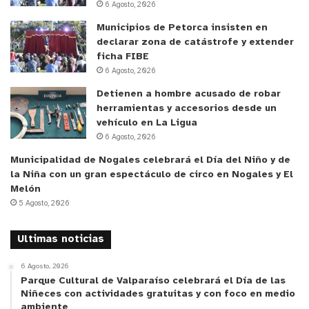
6 Agosto, 2026
algunas de estas acciones preventivas”.
Municipios de Petorca insisten en
declarar zona de catástrofe y extender
Durante este año, CONAF ha desarrollado tres
ficha FIBE
reuniones con asesores forestales de la Región de
6 Agosto, 2026
Valparaíso, con la finalidad de reforzar el vínculo
Detienen a hombre acusado de robar
público- privado en pro del manejo sustentable de
herramientas y accesorios desde un
los bosques.
vehículo en La Ligua
6 Agosto, 2026
y tú, ¿qué opinas?
Municipalidad de Nogales celebrará el Día del Niño y de
la Niña con un gran espectáculo de circo en Nogales y El
Melón
5 Agosto, 2026
Ultimas noticias
6 Agosto, 2026
Parque Cultural de Valparaíso celebrará el Día de las
Niñeces con actividades gratuitas y con foco en medio
ambiente