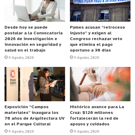
hecho que terminó siendo clave para la captura de
parte de esta banda.
De esta manera, tras meses de trabajo, los
Desde hoy se puede
Pymes acusan “retroceso
postular a la Convocatoria
injusto” y exigen al
efectivos policiales recopilaron diversos medios de
2026 de investigación e
Congreso rechazar veto
prueba que les permitieron llegar hasta domicilios
innovación en seguridad y
que elimina el pago
salud en el trabajo
oportuno a 30 días
ubicados en Cartagena, Casablanca, Valparaíso y
9 Agosto, 2026
9 Agosto, 2026
Villa Alemana, inmuebles desde los que incautaron
una escopeta, munición y cerca de un kilo de
clorhidrato de cocaína.
Por instrucción del Ministerio Público, los
aprehendidos quedaron a disposición de la justicia,
Exposición “Campos
Histórico avance para La
mientras la PDI continúa trabajando para
materiales” inaugura los
Cruz: $128 millones
determinar la participación de más involucrados
70 años de Arquitectura UV
fortalecerán la red de
en este hecho.
en el Parque Cultural
apoyos y cuidados
9 Agosto, 2026
9 Agosto, 2026