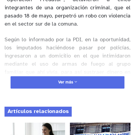
integrantes de una organización criminal, que el
pasado 18 de mayo, perpetró un robo con violencia
en el sector sur de la comuna.
Según lo informado por la PDI, en la oportunidad,
los imputados haciéndose pasar por policías,
ingresaron a un domicilio en el que intimidaron
mediante el uso de armas de fuego al grupo
familiar que ahí vivía, para así sustraer dinero en
efectivo, un vehículo, armas y especies de valor.
Ver más
Anuncio Patrocinado
En la ocasión, el trabajo en el sitio del suceso
Artículos relacionados
desplegado por la policía civil, permitió incautar un
arma que los imputados perdieron al abandonar el
lugar, la que tenía escrita la palabra “predator”,