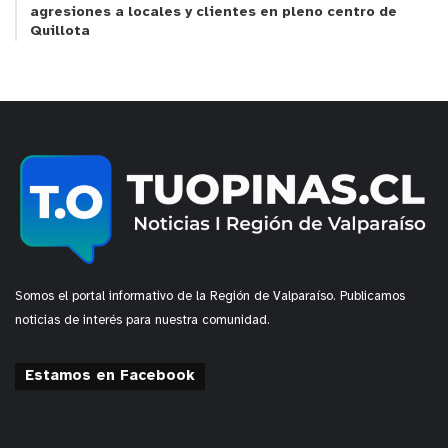
agresiones a locales y clientes en pleno centro de
Gobierno a nivel provincial, con el fin de fortalecer
Quillota
las capacidades de respuesta ante emergencias y
promover una cultura de prevención en la provincia
de Marga Marga.
y tú, ¿qué opinas?
Somos el portal informativo de la Región de Valparaíso. Publicamos
noticias de interés para nuestra comunidad.
Estamos en Facebook