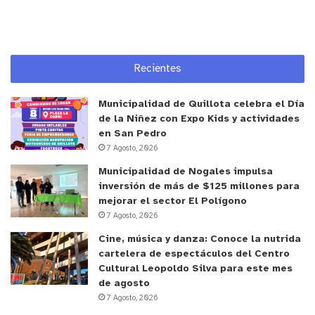
Por su parte, el
alcalde de Limache Luciano
Valenzuela,
destacó la importancia del ejercicio,
señalando que “lo relevante de este
Recientes
entrenamiento es que nos permite trabajar con la
nueva realidad que tiene la comuna. Según el
Municipalidad de Quillota celebra el Día
último censo, hemos aumentado en cerca de 10 mil
de la Niñez con Expo Kids y actividades
en San Pedro
habitantes, sobre todo en las zonas rurales.
7 Agosto, 2026
Simulaciones como esta nos permiten proyectar
Municipalidad de Nogales impulsa
una eventual emergencia en sectores como
inversión de más de $125 millones para
Borriquero o Cajón del Leu, y fortalecer la
mejorar el sector El Polígono
coordinación con los distintos servicios. Una
7 Agosto, 2026
emergencia no la atiende una sola institución;
Cine, música y danza: Conoce la nutrida
tenemos que aprender a coordinarnos, delegar y
cartelera de espectáculos del Centro
confiar en los especialistas. Ejercicios como estos
Cultural Leopoldo Silva para este mes
de agosto
nos van a permitir salvar vidas”.
7 Agosto, 2026