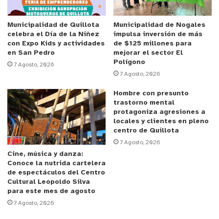
entre los distintos organismos del Sistema
Nacional de Prevención y Respuesta ante
Municipalidad de Quillota
Municipalidad de Nogales
celebra el Día de la Niñez
impulsa inversión de más
Desastres (SINAPRED).
con Expo Kids y actividades
de $125 millones para
en San Pedro
mejorar el sector El
Polígono
“Es una simulación de un incendio de interfaz
7 Agosto, 2026
7 Agosto, 2026
urbano-forestal en donde las instituciones
involucradas —municipalidades, Carabineros, PDI,
Hombre con presunto
Bomberos, CONAF, SAMU, Cruz Roja, entre otras—
trastorno mental
protagoniza agresiones a
comenzamos a coordinarnos para dar una
locales y clientes en pleno
respuesta de la mejor forma posible a todas las
centro de Quillota
variables que se generan en un evento de este
7 Agosto, 2026
Cine, música y danza:
tipo. De este trabajo conjunto debemos sacar las
Conoce la nutrida cartelera
mejores conclusiones, corrigiendo errores y
de espectáculos del Centro
Cultural Leopoldo Silva
fortaleciendo nuestros protocolos”, explicó el
para este mes de agosto
delegado presidencial provincial, Fidel Cueto
7 Agosto, 2026
Aguilera
.