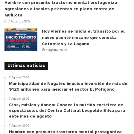
Hombre con presunto trastorno mental protagoniza
Desde
CONAF
, se subrayó la importancia de
agresiones a locales y clientes en pleno centro de
realizar este tipo de coordinaciones preventivas
Quillota
en un contexto de condiciones de riesgo cada vez
7 Agosto, 2026
más elevadas “La simulación que se lleva a cabo
Hoy viernes se inicia el tránsito por el
hoy día en Limache, con participación de Villa
nuevo puente mecano que conecta
Catapilco y La Laguna
Alemana, Olmué y Quilpué, nos permite mejorar la
7 Agosto, 2026
coordinación entre los distintos servicios que
integran el SINAPRED. Estamos enfrentando una
Ultimas noticias
temporada de alto y extremo riesgo de incendios
forestales, especialmente entre noviembre y
7 Agosto, 2026
Municipalidad de Nogales impulsa inversión de más de
febrero, por lo que es fundamental reforzar la
$125 millones para mejorar el sector El Polígono
prevención y el trabajo conjunto con la
7 Agosto, 2026
comunidad”, indicó el representante regional de la
Cine, música y danza: Conoce la nutrida cartelera de
institución.
espectáculos del Centro Cultural Leopoldo Silva para
este mes de agosto
Esta instancia forma parte del plan de preparación
7 Agosto, 2026
Hombre con presunto trastorno mental protagoniza
y coordinación interinstitucional impulsado por el