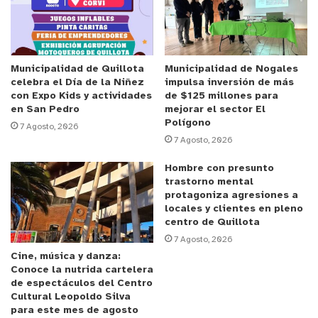
Anuncio Patrocinado
El evento incluirá además
actividades culturales,
talleres, degustaciones y música local
, junto con un
Municipalidad de Quillota
Municipalidad de Nogales
celebra el Día de la Niñez
impulsa inversión de más
registro audiovisual aéreo mediante dron
, que
con Expo Kids y actividades
de $125 millones para
permitirá difundir este hito como parte del
en San Pedro
mejorar el sector El
Polígono
patrimonio e identidad quillotana.
7 Agosto, 2026
7 Agosto, 2026
Empresas COL, con más de tres décadas de
Hombre con presunto
trayectoria en la elaboración artesanal de
trastorno mental
protagoniza agresiones a
confites, será uno de los protagonistas del
locales y clientes en pleno
proyecto, compartiendo su historia, experiencia y
centro de Quillota
tradición local con toda la comunidad. Su
7 Agosto, 2026
Cine, música y danza:
compromiso refleja el
espíritu solidario y
Conoce la nutrida cartelera
emprendedor de los quillotanos
.
de espectáculos del Centro
Cultural Leopoldo Silva
para este mes de agosto
“Quillota con Sustancia” integra arte, sabor,