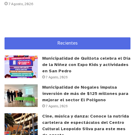
7 Agosto, 2026
educación y colaboración interinstitucional,
reafirmando el sello de Quillota como una
ciudad
creativa, solidaria y con sabor propio
. Más que una
celebración, es una invitación a mirar lo nuestro
con orgullo, a compartir lo que somos y a construir
Recientes
juntos una
ciudad con bienestar y… sustancia
.
Municipalidad de Quillota celebra el Día
de la Niñez con Expo Kids y actividades
en San Pedro
7 Agosto, 2026
Municipalidad de Nogales impulsa
inversión de más de $125 millones para
mejorar el sector El Polígono
7 Agosto, 2026
Cine, música y danza: Conoce la nutrida
cartelera de espectáculos del Centro
Cultural Leopoldo Silva para este mes