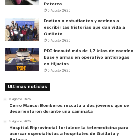
medicamentos: es un agente educativo clave en
Petorca
salud. Sabemos que existe una brecha importante
5 Agosto, 2026
en los temas de diabetes, por tanto, jornadas de
Invitan a estudiantes y vecinos a
actualización como está son fundamentales para
escribir las historias que dan vida a
Quillota
nosotros”.
5 Agosto, 2026
PDI incautó más de 1,7 kilos de cocaína
Los asistentes destacaron el
ambiente
base y armas en operativo antidrogas
colaborativo
de la jornada y el
enfoque práctico
de
en Hijuelas
las presentaciones, que permitieron actualizar
5 Agosto, 2026
conocimientos aplicables directamente en la
atención a pacientes. Además, durante la jornada
Ultimas noticias
se revisaron nuevos tratamientos y enfoques
5 Agosto, 2026
terapéuticos para abordar la diabetes tipo 2 y la
Cerro Mauco: Bomberos rescata a dos jóvenes que se
obesidad, destacando los avances en
desorientaron durante una caminata
medicamentos con beneficios cardio–reno–
5 Agosto, 2026
Hospital Biprovincial fortalece la telemedicina para
metabólicos y las estrategias integrales para el
acercar especialistas a hospitales de Quillota y
control del peso y la mejora de la calidad de vida
Petorca