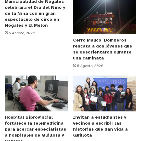
Municipalidad de Nogales
innovación farmacológica en atención primaria.
celebrará el Día del Niño y
de la Niña con un gran
espectáculo de circo en
Anuncio Patrocinado
Nogales y El Melón
El evento fue patrocinado por la
Sociedad Chilena
5 Agosto, 2026
de Diabetología (SOCHIDIAB)
, la
Sociedad Chilena
Cerro Mauco: Bomberos
rescata a dos jóvenes que
de Farmacia Clínica y Atención Farmacéutica
se desorientaron durante
(SOFARCLAF)
y el
Colegio de Químico
una caminata
Farmacéuticos y Bioquímicos de Chile
. Y con la
5 Agosto, 2026
participación de la Universidad Andrés Bello.
“Siempre es importante participar en la discusión
pública sobre políticas de salud, especialmente en el
ámbito de las enfermedades crónicas no
transmisibles. Los nuevos tratamientos representan
Hospital Biprovincial
Invitan a estudiantes y
fortalece la telemedicina
vecinos a escribir las
una innovación positiva y pueden ser una
para acercar especialistas
historias que dan vida a
contribución significativa para aportar a la calidad de
a hospitales de Quillota y
Quillota