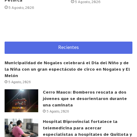
Petorca
vida de las personas”,
sostuvo Andrés Palacios,
5 Agosto, 2026
5 Agosto, 2026
director de Institucional y Enfermedades Raras en
Novo Nordisk Chile.
Aporte al fortalecimiento del sistema de salud
Recientes
Esta iniciativa forma parte del compromiso de las
sociedades científicas y colegios profesionales
Municipalidad de Nogales celebrará el Día del Niño y de
con la
capacitación continua del personal de salud
,
la Niña con un gran espectáculo de circo en Nogales y El
especialmente en el nivel de atención primaria,
Melón
clave para la detección precoz y el manejo integral
5 Agosto, 2026
de enfermedades crónicas como la diabetes.
Cerro Mauco: Bomberos rescata a dos
jóvenes que se desorientaron durante
una caminata
A raíz de esto, Héctor Torres, presidente del
5 Agosto, 2026
Colegio de Químicos Farmacéuticos y Bioquímicos
Hospital Biprovincial fortalece la
de Chile manifestó que
“el rol del Colegio de
telemedicina para acercar
Químicos Farmacéuticos va más allá del acceso a los
especialistas a hospitales de Quillota y