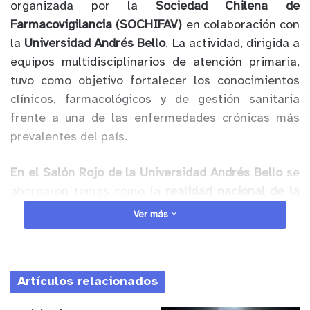
organizada por la
Sociedad Chilena de
Farmacovigilancia (SOCHIFAV)
en colaboración con
la
Universidad Andrés Bello
. La actividad, dirigida a
equipos multidisciplinarios de atención primaria,
tuvo como objetivo fortalecer los conocimientos
clínicos, farmacológicos y de gestión sanitaria
frente a una de las enfermedades crónicas más
prevalentes del país.
En el Salón Rojo de la Universidad Andrés Bello
se
abordaron temas como la
realidad nacional de la
Diabetes tipo 2
, el
impacto económico de la
Ver más
hospitalización por diabetes
y la
implementación
de guías clínicas actualizadas
. También se
desarrollaron
mesas de discusión y talleres
Artículos relacionados
prácticos
sobre el uso de insulinas, los beneficios
cardio-reno-metabólicos de la semaglutida, y la