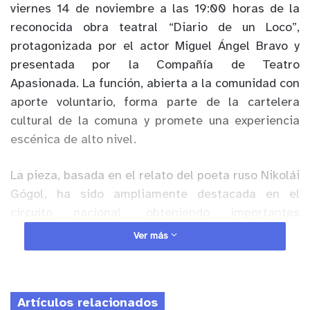
viernes 14 de noviembre a las 19:00 horas de la
reconocida obra teatral “Diario de un Loco”,
protagonizada por el actor Miguel Ángel Bravo y
presentada por la Compañía de Teatro
Apasionada. La función, abierta a la comunidad con
aporte voluntario, forma parte de la cartelera
cultural de la comuna y promete una experiencia
escénica de alto nivel.
La pieza, basada en el relato del poeta ruso Nikolái
Gógol
, ha sido ampliamente destacada en el
circuito nacional, obteniendo importantes
reconocimientos como los Premios APES a Mejor
Ver más
Actor, Mejor Dirección y Mejor Integración
Escenográfica. Además, Miguel Ángel Bravo fue
galardonado con el Premio Altazor 2010 a Mejor
Artículos relacionados
Actor por su interpretación en esta obra.