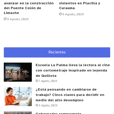
ciudad. Las autoridades locales reiteraron la
avanzar en la construcción
violentos en Placilla y
del Puente Colón de
Curauma
invitación y destacaron la importancia de acercar
Limache
6 Agosto, 2026
obras de alto nivel artístico al público de la
6 Agosto, 2026
provincia.
y tú, ¿qué opinas?
Recientes
Escuela La Palma lleva la lectura al cine
con cortometraje inspirado en leyenda
de Quillota
7 Agosto, 2026
¿Está pensando en cambiarse de
trabajo? Cinco claves para decidir en
medio del alto desempleo
6 Agosto, 2026