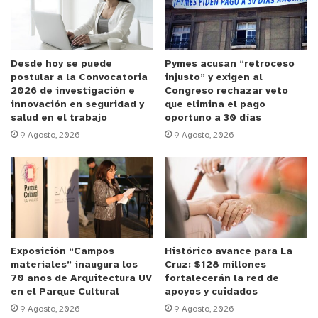
– Orquesta Municipal de Música Popular de Quillota
Estamos muy contentos de generar estas
instancias artísticas que subrayan el compromiso
Desde hoy se puede
Pymes acusan “retroceso
postular a la Convocatoria
injusto” y exigen al
de la gestión municipal con el fomento de la
2026 de investigación e
Congreso rechazar veto
cultura, así que invitamos a todos y todas a que
innovación en seguridad y
que elimina el pago
sean parte de este gran festejo junto a
salud en el trabajo
oportuno a 30 días
9 Agosto, 2026
9 Agosto, 2026
destacadas agrupaciones invitadas;, comentó
Carlos Carmona Bermúdez, director de Cultura de
la Municipalidad de Quillota.
Exposición “Campos
Histórico avance para La
materiales” inaugura los
Cruz: $128 millones
70 años de Arquitectura UV
fortalecerán la red de
en el Parque Cultural
apoyos y cuidados
9 Agosto, 2026
9 Agosto, 2026