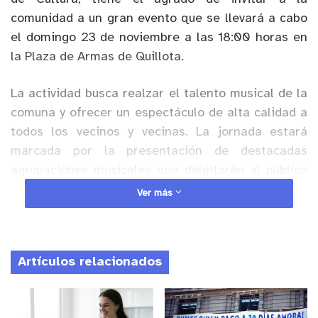
comunidad a un gran evento que se llevará a cabo
el domingo 23 de noviembre a las 18:00 horas en
la Plaza de Armas de Quillota.
La actividad busca realzar el talento musical de la
comuna y ofrecer un espectáculo de alta calidad a
todos los vecinos y vecinas. La jornada estará
marcada por la presentación de destacadas
agrupaciones musicales que deleitarán al público
con un repertorio variado:
Ver más
Anuncio Patrocinado
– Big Band Red Q
Artículos relacionados
– Big Band Juvenil de Algarrobo