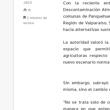
2025
Con la reciente en
Descontaminación Atmos
15
comunas de Panquehue, 
2 minutos de
Región de Valparaíso, 
lectura
hacia alternativas sust
La autoridad valoró l
espacio que permiti
agricultoras respecto
nuevo escenario normat
Sin embargo, subrayó
misma, sino el cambio c
“No se trata solo de c
manera en que entend