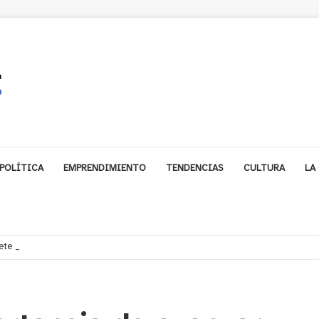
POLÍTICA
EMPRENDIMIENTO
TENDENCIAS
CULTURA
LA
e financiamiento para avanzar en la construcción del Puente Colón de Lim