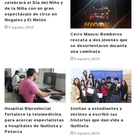
manifestado previamente su emoción por
celebrará el Día del Niño y
competir, asegurando que la selección de su tema
de la Niña con un gran
espectáculo de circo en
ya era un reconocimiento significativo.
Nogales y El Melón
5 Agosto, 2026
Anuncio Patrocinado
Cerro Mauco: Bomberos
rescata a dos jóvenes que
En total, fueron nueve los proyectos musicales que
se desorientaron durante
integraron la selección oficial de la competencia.
una caminata
Entre ellos estuvieron Isaías Morales, Antes O’ Sea
5 Agosto, 2026
Tarde Mushantufe, Estrella Díaz, Serenatos, Me-Y,
Daniel Contreras y Dalas y El Kaos, representantes
de distintas comunas de la provincia. Cada
propuesta llevó al escenario estilos, historias y
ritmos propios, dando forma a una jornada diversa
y marcada por el apoyo del público local.
Hospital Biprovincial
Invitan a estudiantes y
fortalece la telemedicina
vecinos a escribir las
para acercar especialistas
historias que dan vida a
Tras su presentación, Al Otro Pueblo fue anunciada
a hospitales de Quillota y
Quillota
Petorca
como la banda ganadora del certamen, obteniendo
5 Agosto, 2026