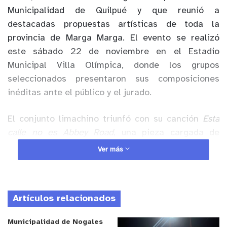
Municipalidad de Quilpué y que reunió a
destacadas propuestas artísticas de toda la
provincia de Marga Marga. El evento se realizó
este sábado 22 de noviembre en el Estadio
Municipal Villa Olímpica, donde los grupos
seleccionados presentaron sus composiciones
inéditas ante el público y el jurado.
El conjunto limachino triunfó con su canción
Esta
calle no es Abbey Road
, una pieza cargada de
identidad local y nostalgia, que destaca por su
Ver más
sonoridad cercana al folk rock y una letra que
reflexiona sobre los espacios cotidianos, los
barrios que construyen memoria y la idea de que la
Artículos relacionados
música también nace en lugares simples, lejos de
los grandes centros culturales. La banda había
Municipalidad de Nogales