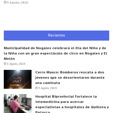
5 Agosto, 2026
un premio de 3 millones de pesos, reconocimiento
que los músicos recibieron con evidente emoción.
“Estamos felices y agradecidos”,
compartieron
posteriormente, destacando la importancia del
festival como un espacio que impulsa y visibiliza el
Recientes
talento regional.
Municipalidad de Nogales celebrará el Día del Niño y de
El Festival del Sol, que se ha consolidado como
la Niña con un gran espectáculo de circo en Nogales y El
una plataforma clave para los artistas emergentes
Melón
de Marga Marga, volvió a demostrar la riqueza
5 Agosto, 2026
cultural de la provincia y el compromiso de sus
Cerro Mauco: Bomberos rescata a dos
jóvenes que se desorientaron durante
comunidades con el desarrollo musical local. Con
una caminata
su triunfo, Al Otro Pueblo no solo reafirma el valor
5 Agosto, 2026
de su propuesta artística, sino que también
Hospital Biprovincial fortalece la
proyecta nuevos pasos para continuar expandiendo
telemedicina para acercar
su música desde Limache al resto del país.
especialistas a hospitales de Quillota y
Petorca