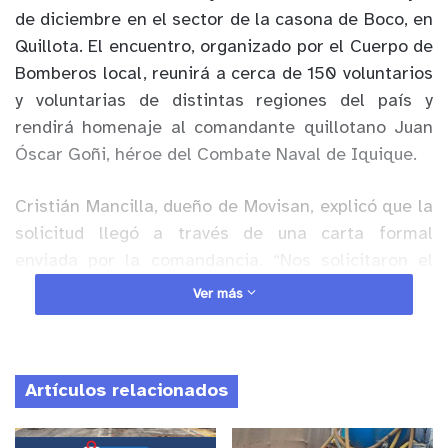
de diciembre en el sector de la casona de Boco, en
Quillota. El encuentro, organizado por el Cuerpo de
Bomberos local, reunirá a cerca de 150 voluntarios
y voluntarias de distintas regiones del país y
rendirá homenaje al comandante quillotano Juan
Óscar Goñi, héroe del Combate Naval de Iquique.
Cristián Mancilla, dueño de Movisan, explicó que la
solicitud llegó a través de una carta formal
enviada por la comandancia. “Nos solicitaron el
apoyo para una competencia para la paga de
Ver más
incendios. Esto se gestó mediante una carta
formal que nos enviaron. Y nosotros como
empresa decidimos apoyarlos en agradecimiento
Artículos relacionados
por su abnegada y desinteresada labor hacia la
población de Quillota, y nosotros, como buenos