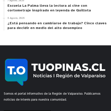
de destreza y el trabajo voluntario de los equipos
7 Agosto, 2026
Escuela La Palma lleva la lectura al cine con
de emergencia.
cortometraje inspirado en leyenda de Quillota
6 Agosto, 2026
¿Está pensando en cambiarse de trabajo? Cinco claves
para decidir en medio del alto desempleo
y tú, ¿qué opinas?
Somos el portal informativo de la Región de Valparaíso. Publicamos
noticias de interés para nuestra comunidad.