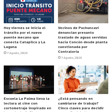
quillotanos, decidimos aportar con este grano de
arena”, señaló.
Anuncio Patrocinado
El aporte consiste en un módulo sanitario de
Hoy viernes se inicia el
Vecinos de Puchuncaví
tránsito por el nuevo
denuncian presunto
fabricación chilena, equipado con aire
puente mecano que
traslado de aguas servidas
acondicionado, paneles solares y un sistema que
conecta Catapilco y La
hacia Concón desde planta
Laguna
cuestionada por
evita la generación de olores, tecnología utilizada
Contraloría
7 Agosto, 2026
actualmente en faenas mineras. La instalación
7 Agosto, 2026
permitirá resolver una de las principales
necesidades del recinto, que no cuenta con baños
habilitados.
Marco Velázquez Godoy, comandante del Cuerpo
de Bomberos de Quillota, destacó la relevancia del
Escuela La Palma lleva la
¿Está pensando en
aporte. “Hicimos una gestión con Movisan, con don
lectura al cine con
cambiarse de trabajo?
cortometraje inspirado en
Cinco claves para decidir
Cristian Mancilla, donde él se nos ofreció el tema