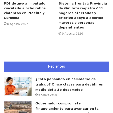
PDI detuvo a imputado
Sistema frontal: Provincia
destacó que “la característica principal del
vinculado a ocho robos
de Quillota registra 833
programa parques urbanos del Ministerio de
violentos en Placilla y
hogares afectados y
Curauma
prioriza apoyo a adultos
Vivienda es que una vez que un parque ingresa a
mayores y personas
6 Agosto, 2026
su catastro, tiene financiamiento para su diseño y
dependientes
para su ejecución”. Esto significa que el diseño,
6 Agosto, 2026
una vez finalizado y sometido nuevamente a
evaluación social, podrá acceder directamente a
recursos para su construcción.
El futuro Parque Urbano Poza Cristalina permitirá
Recientes
recuperar más de 40.000 metros cuadrados con
un enfoque inclusivo y sustentable. El proyecto
¿Está pensando en cambiarse de
trabajo? Cinco claves para decidir en
busca generar espacios de recreación, cultura,
medio del alto desempleo
deporte y naturaleza, proteger el humedal urbano y
6 Agosto, 2026
su biodiversidad, y fortalecer la identidad local.
Gobernador compromete
Esto es especialmente relevante para La Cruz, una
financiamiento para avanzar en la