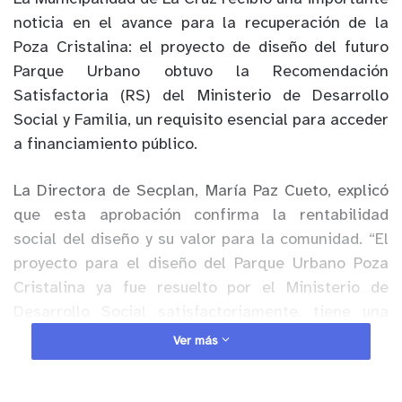
noticia en el avance para la recuperación de la
Poza Cristalina: el proyecto de diseño del futuro
Parque Urbano obtuvo la Recomendación
Satisfactoria (RS) del Ministerio de Desarrollo
Social y Familia, un requisito esencial para acceder
a financiamiento público.
La Directora de Secplan, María Paz Cueto, explicó
que esta aprobación confirma la rentabilidad
social del diseño y su valor para la comunidad. “El
proyecto para el diseño del Parque Urbano Poza
Cristalina ya fue resuelto por el Ministerio de
Desarrollo Social satisfactoriamente, tiene una
resolución satisfactoria, eso quiere decir que el
Ver más
proyecto tiene rentabilidad social”, señaló.