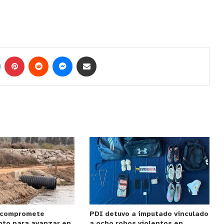
 compromete
PDI detuvo a imputado vinculado
nto para avanzar en
a ocho robos violentos en