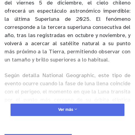
del viernes 5 de diciembre, el cielo chileno
ofrecerá un espectáculo astronómico imperdible:
la última Superluna de 2025. El fenómeno
corresponde a la tercera superluna consecutiva del
año, tras las registradas en octubre y noviembre, y
volverá a acercar al satélite natural a su punto
más próximo a la Tierra, permitiendo observar con
un tamaño y brillo superiores a lo habitual.
Según detalla National Geographic, este tipo de
evento ocurre cuando la fase de luna llena coincide
con el perigeo, el momento en que la Luna transita
por el punto más cercano de su órbita elíptica
alrededor de la Tierra. Esta configuración hace
Ver más
que pueda apreciarse hasta un 14% más grande y
un 30% más brillante en comparación con una luna
llena común.