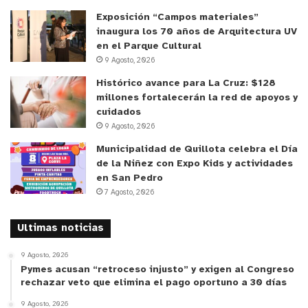
rurales, cerros y miradores urbanos alejados de
Exposición “Campos materiales”
grandes focos de luz se perfilan como los mejores
inaugura los 70 años de Arquitectura UV
puntos para la observación.
en el Parque Cultural
9 Agosto, 2026
Este fenómeno será además la segunda Luna más
Histórico avance para La Cruz: $128
grande de 2025, solo superada por la
millones fortalecerán la red de apoyos y
cuidados
extraordinaria superluna de inicios de noviembre. Y
9 Agosto, 2026
aunque se despide como la última del año, no será
Municipalidad de Quillota celebra el Día
la última del ciclo astronómico: se espera que un
de la Niñez con Expo Kids y actividades
evento similar vuelva a repetirse en enero de
en San Pedro
2026.
7 Agosto, 2026
Cabe señalar que la luna llena de diciembre
Ultimas noticias
también es conocida como la “Luna Fría”, nombre
9 Agosto, 2026
heredado de culturas indígenas de América del
Pymes acusan “retroceso injusto” y exigen al Congreso
Norte, que asignaban denominaciones a cada luna
rechazar veto que elimina el pago oportuno a 30 días
según las características ambientales de la época.
9 Agosto, 2026