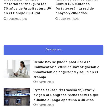
responde de manera lineal al brillo. Entonces,
materiales” inaugura los
Cruz: $128 millones
aunque la Luna esté efectivamente hasta un 30%
70 años de Arquitectura UV
fortalecerán la red de
en el Parque Cultural
apoyos y cuidados
más luminosa, no siempre es fácil notarlo si no la
9 Agosto, 2026
9 Agosto, 2026
comparamos con otro momento del año”.
En cuanto a su frecuencia, el académico aclara que
este 2025 no ha sido excepcional. “En general, las
superlunas se producen entre tres y cinco veces al
Recientes
año. Este año llevamos tres, igual que lo que
ocurrirá en 2026. Es un fenómeno bastante
Desde hoy se puede postular a la
regular”
Convocatoria 2026 de investigación e
innovación en seguridad y salud en el
Dónde y cómo observarla
trabajo
9 Agosto, 2026
Para disfrutar de la Superluna en su máximo
Pymes acusan “retroceso injusto” y
exigen al Congreso rechazar veto que
esplendor, los especialistas recomiendan evitar la
elimina el pago oportuno a 30 días
contaminación lumínica. Sectores costeros, zonas
9 Agosto, 2026