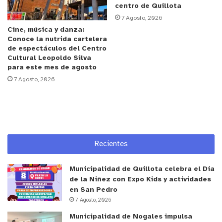
inicialmente.
centro de Quillota
7 Agosto, 2026
Cine, música y danza:
Junto con descartar un cierre, el gremio defendió
Conoce la nutrida cartelera
el rol que cumplen las escuelas de surf en la
de espectáculos del Centro
seguridad del balneario, destacando que estas
Cultural Leopoldo Silva
para este mes de agosto
realizan rescates, monitorean permanentemente
7 Agosto, 2026
las condiciones del mar y mantienen coordinación
con la Municipalidad de Concón y la Armada.
“Las escuelas aportan al orden y han sido
fundamentales para la seguridad diaria del lugar”,
Recientes
señalaron desde el CTU, reafirmando que las
actividades continúan abiertas a residentes y
Municipalidad de Quillota celebra el Día
visitantes.
de la Niñez con Expo Kids y actividades
en San Pedro
7 Agosto, 2026
Pese al desmentido, la situación generó inquietud
entre instructores y usuarios, ya que la
Municipalidad de Nogales impulsa