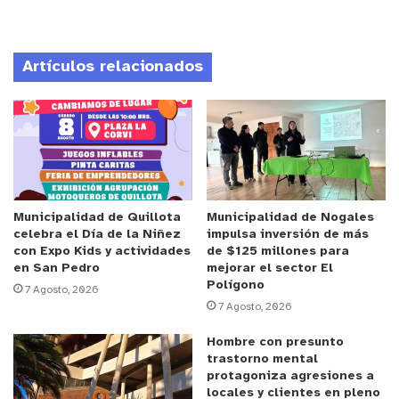
Anuncio Patrocinado
Artículos relacionados
No obstante, horas más tarde, el gremio CTU –
Comercio & Turismo Unido, que agrupa a las
escuelas y a otros operadores del sector, difundió
un comunicado en el que negó la existencia de un
desalojo o clausura, afirmando que tanto las
academias como el comercio continúan
funcionando “con total normalidad”.
Municipalidad de Quillota
Municipalidad de Nogales
celebra el Día de la Niñez
impulsa inversión de más
con Expo Kids y actividades
de $125 millones para
En la declaración, los arrendatarios sostienen que
en San Pedro
mejorar el sector El
Polígono
Fajardo no tendría facultades legales para ordenar
7 Agosto, 2026
7 Agosto, 2026
el retiro de los locatarios, argumentando además
que mantiene “deudas millonarias y acciones
Hombre con presunto
judiciales en curso”, lo que —según señalaron—
trastorno mental
protagoniza agresiones a
restaría validez a la notificación difundida
locales y clientes en pleno