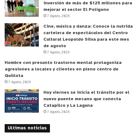
inversión de más de $125 millones para
comunicación que circuló inicialmente indicaba
mejorar el sector El Polígono
que diez academias —incluidas dos que
7 Agosto, 2026
desarrollan programas de surf inclusivo junto al
Cine, música y danza: Conoce la nutrida
municipio— debían abandonar el sector.
cartelera de espectáculos del Centro
Cultural Leopoldo Silva para este mes
Por ahora, la playa continúa operativa y sin
de agosto
7 Agosto, 2026
restricciones, mientras los actores involucrados
insisten en clarificar el alcance real de la
Hombre con presunto trastorno mental protagoniza
agresiones a locales y clientes en pleno centro de
notificación y en resguardar la estabilidad del
Quillota
balneario, uno de los polos deportivos y turísticos
7 Agosto, 2026
más importantes de Concón.
Hoy viernes se inicia el tránsito por el
nuevo puente mecano que conecta
y tú, ¿qué opinas?
Catapilco y La Laguna
7 Agosto, 2026
Ultimas noticias