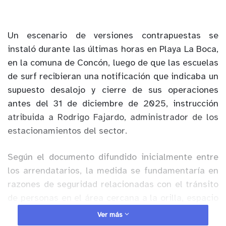
Un escenario de versiones contrapuestas se
instaló durante las últimas horas en Playa La Boca,
en la comuna de Concón, luego de que las escuelas
de surf recibieran una notificación que indicaba un
supuesto desalojo y cierre de sus operaciones
antes del 31 de diciembre de 2025, instrucción
atribuida a Rodrigo Fajardo, administrador de los
estacionamientos del sector.
Según el documento difundido inicialmente entre
los arrendatarios, la medida se fundamentaría en
razones de seguridad relacionadas con el tránsito
de personas en el área cercana a la orilla, espacio
que las academias arriendan para desarrollar sus
Ver más
actividades.