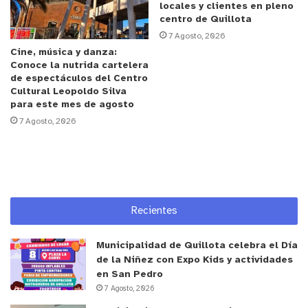
personas con discapacidad no pueden ser
locales y clientes en pleno
utilizados por embarazadas ni adultos mayores.
centro de Quillota
7 Agosto, 2026
Cine, música y danza:
A su vez, el único instrumento válido para poner
Conoce la nutrida cartelera
utilizar estos estacionamientos es la credencial de
de espectáculos del Centro
discapacidad, que se gestiona a través
Cultural Leopoldo Silva
para este mes de agosto
del Compin y que emite el Registro Civil y de
7 Agosto, 2026
Identificación (previa inscripción en el Registro
Nacional de la Discapacidad).
Ahora, para efectos prácticos, los beneficiarios
deben exhibir el documento (el oficial, no una
Recientes
fotocopia) en el costado inferior izquierdo del
parabrisas delantero del vehículo (y de manera
Municipalidad de Quillota celebra el Día
visible). Y, ojo, pese a que muchos y muchas
de la Niñez con Expo Kids y actividades
en San Pedro
piensen lo contrario, la “cruz de malta” no tiene
7 Agosto, 2026
ninguna validez para la legislación nacional.