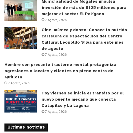
Municipalidad de Nogales impulsa
inversión de más de $125 millones para
¿Por qué se mal utilizan estos espacios?
mejorar el sector El Polígono
7 Agosto, 2026
Estamos claros en que usar un estacionamiento
Cine, música y danza: Conoce la nutrida
reservados es una infracción, aunque esta acción
cartelera de espectáculos del Centro
solamente sea por unos pocos minutos.
Cultural Leopoldo Silva para este mes
Entonces, ¿de dónde viene esta práctica
de agosto
7 Agosto, 2026
errónea? Ante esta respuesta existen muchas
teorías en las que se destaca la falta de
Hombre con presunto trastorno mental protagoniza
agresiones a locales y clientes en pleno centro de
conocimiento de la normativa, el apuro de los
Quillota
transeúntes y muchas varias más. Pero, a la hora
7 Agosto, 2026
de establecer responsabilidades, Matías Poblete
Hoy viernes se inicia el tránsito por el
apuntó directamente al Estado, tal como se indica
nuevo puente mecano que conecta
en el “Análisis del Cumplimiento de la Convención
Catapilco y La Laguna
7 Agosto, 2026
sobre los Derechos de las Personas con
Discapacidad en Chile”, documento de la
Ultimas noticias
Fundación Chilena de la Discapacidad que acaba