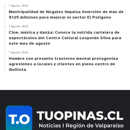
de ser publicado.
7 Agosto, 2026
Municipalidad de Nogales impulsa inversión de más de
$125 millones para mejorar el sector El Polígono
En esa línea, el informe publicado por la FCHD
señaló que en el apartado referido a la toma de
7 Agosto, 2026
Cine, música y danza: Conoce la nutrida cartelera de
conciencia, “Chile no cumple plenamente el
espectáculos del Centro Cultural Leopoldo Silva para
artículo N°8 de la CDPD (Convención sobre los
este mes de agosto
Derechos de las Personas con Discapacidad)
7 Agosto, 2026
porque las acciones de sensibilización sobre
Hombre con presunto trastorno mental protagoniza
agresiones a locales y clientes en pleno centro de
discapacidad son esporádicas, no forman parte de
Quillota
una política sostenida y carecen de coordinación,
evaluación y alcance nacional”.
Poblete sostuvo que la institución que preside
recibe quejas contantes por el mal uso de los
estacionamientos exclusivos y, en este punto,
dirige sus críticas a lo que él considera
una fiscalización deficiente. “Esa labor