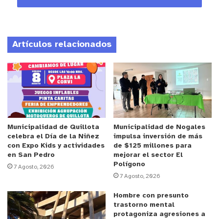
Anuncio Patrocinado
“Estamos recibiendo denuncias de manera
Artículos relacionados
constante, y eso que la multa por la mal utilización
de estos espacios es bastante cara. Y si hay una
reiteración, ese valor se incrementa más”, sostuvo
a
Diario Usach
Matías Poblete, presidente de la
FCHD.
De hecho, la Ley de Tránsito establece
Municipalidad de Quillota
Municipalidad de Nogales
celebra el Día de la Niñez
impulsa inversión de más
que quienes cometen infracciones en esta materia
con Expo Kids y actividades
de $125 millones para
se exponen a sanciones que fluctúan entre 1 y 1,5
en San Pedro
mejorar el sector El
Polígono
UTM (es decir entre $69.540 y $104.313
7 Agosto, 2026
7 Agosto, 2026
aproximadamente), ya que esto se considera como
una “falta grave”. La misma legislación establece
Hombre con presunto
que los estacionamientos exclusivos para
trastorno mental
protagoniza agresiones a