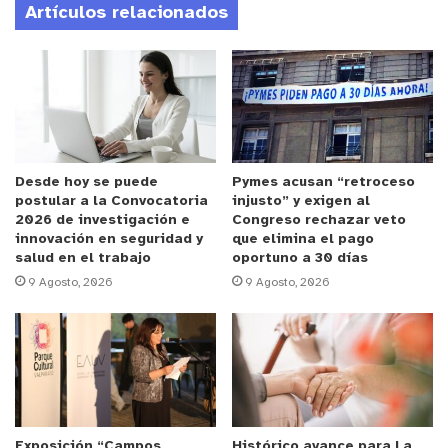
Artículos relacionados
Además de su participación individual, el
deportista formó parte de la competencia por
equipos, en la que su selección avanzó hasta
disputar la medalla de bronce.
La participación de Calderón fue dirigida por la
entrenadora Gisella Vera, del Club de Judo
Desde hoy se puede
Pymes acusan “retroceso
postular a la Convocatoria
injusto” y exigen al
Fukuoka Hijuelas. Desde la organización local se
2026 de investigación e
Congreso rechazar veto
destacó el apoyo de entidades públicas, privadas y
innovación en seguridad y
que elimina el pago
salud en el trabajo
oportuno a 30 días
de la comunidad, que permitió concretar la
9 Agosto, 2026
9 Agosto, 2026
presencia del joven deportista en el campeonato
continental.
Respecto del impacto formativo que tuvo esta
experiencia internacional, el director del Liceo
Municipal Luis Laborda, Claudio Núñez, subrayó la
Exposición “Campos
Histórico avance para La