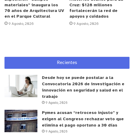
relevancia que representa para Diego Calderón
materiales” inaugura los
Cruz: $128 millones
vivir un desafío deportivo de este nivel. “Desde el
70 años de Arquitectura UV
fortalecerán la red de
punto de vista educativo y de formación personal,
en el Parque Cultural
apoyos y cuidados
9 Agosto, 2026
9 Agosto, 2026
que un estudiante tenga estas oportunidades
permite entender que hay un mundo abierto más
allá de su entorno. Para él es una experiencia que
marca y proyecta. Y, como establecimiento, por
supuesto estamos muy felices de que pueda vivir
Recientes
algo así”, señaló.
Desde hoy se puede postular a la
y tú, ¿qué opinas?
Convocatoria 2026 de investigación e
innovación en seguridad y salud en el
trabajo
9 Agosto, 2026
Pymes acusan “retroceso injusto” y
exigen al Congreso rechazar veto que
elimina el pago oportuno a 30 días
9 Agosto, 2026