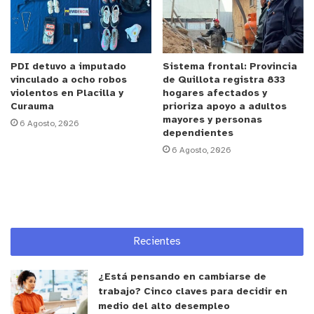
intersectoriales para que nuestros patrulleros
tengan conocimiento de diferentes áreas del
saber, fuentes e insumos, y que estas, sean
PDI detuvo a imputado
Sistema frontal: Provincia
utilizados de buena forma hacia la comunidad. En
vinculado a ocho robos
de Quillota registra 833
la actualidad tenemos 27 patrulleros en
violentos en Placilla y
hogares afectados y
Curauma
prioriza apoyo a adultos
capacitación y esperamos que próximamente,
mayores y personas
6 Agosto, 2026
luego de su graduación, puedan desempeñar
dependientes
funciones en el servicio público, como patrulleros
6 Agosto, 2026
de seguridad pública municipal en toda la costa de
nuestra Comuna”.
El Municipio de La Ligua seguirá trabajando fuerte
para llevar tranquilidad y seguridad tanto a
Recientes
nuestras vecinas y vecinos como a quienes nos
visitan desde distintos puntos del país.
¿Está pensando en cambiarse de
trabajo? Cinco claves para decidir en
medio del alto desempleo