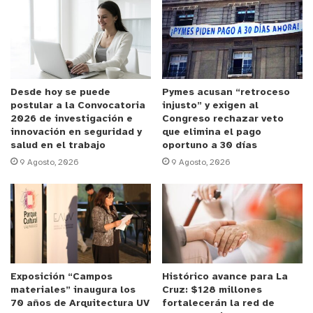
objetivo de negocio.
Anuncio Patrocinado
“El exceso de contenido llegó para quedarse.
Entonces, para destacar, las marcas y personas
Desde hoy se puede
Pymes acusan “retroceso
postular a la Convocatoria
injusto” y exigen al
van a tener que generar cada vez más contenido,
2026 de investigación e
Congreso rechazar veto
pero además creativo y adaptado en diferentes
innovación en seguridad y
que elimina el pago
salud en el trabajo
oportuno a 30 días
formatos. El llamado es experimentar y seguir
9 Agosto, 2026
9 Agosto, 2026
subiendo videos pero no dejar de publicar
carruseles o imágenes que también funcionan”,
señala Ariel Jeria, gerente general de
Rompecabeza
. ¿Cómo llevar esto a la práctica?.
“Si tienes una buena idea; haz un guión, graba un
video pero también tómate una foto y ponle texto
Exposición “Campos
Histórico avance para La
o convierte el video en un carrusel de imágenes. Ya
materiales” inaugura los
Cruz: $128 millones
no basta con sólo hacer un buen video”, agregó
70 años de Arquitectura UV
fortalecerán la red de