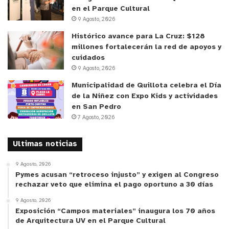
su presencia en televisores conectados, consolidó
en el Parque Cultural
9 Agosto, 2026
a la plataforma como un espacio relevante para la
consideración y recordación de marca.
Histórico avance para La Cruz: $128
millones fortalecerán la red de apoyos y
cuidados
Instagram evidenció saturación en alcance tanto
9 Agosto, 2026
en Reels como en publicaciones tradicionales. Sin
Municipalidad de Quillota celebra el Día
embargo, los carruseles destacaron como el
de la Niñez con Expo Kids y actividades
formato menos utilizado y, a la vez, uno de los más
en San Pedro
eficientes en impresiones e interacciones.
7 Agosto, 2026
Facebook, contra las proyecciones, incrementó su
alcance en un 51% y las interacciones en un 56%,
Ultimas noticias
impulsado por video y volumen de piezas,
9 Agosto, 2026
especialmente para audiencias amplias y objetivos
Pymes acusan “retroceso injusto” y exigen al Congreso
rechazar veto que elimina el pago oportuno a 30 días
de performance local.
9 Agosto, 2026
Exposición “Campos materiales” inaugura los 70 años
En LinkedIn, el aumento de cuentas y publicaciones
de Arquitectura UV en el Parque Cultural
redujo las impresiones por post. Aun así,