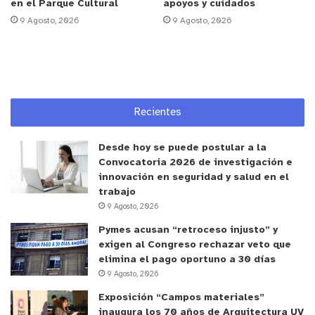
en el Parque Cultural
apoyos y cuidados
Jeria.
9 Agosto, 2026
9 Agosto, 2026
Lo que funcionó en 2025
TikTok mantuvo su liderazgo en alcance promedio
por publicación, aunque registró una caída cercana
Recientes
al 32% en interacciones. El fenómeno responde a
una mayor competencia por atención dentro del
Desde hoy se puede postular a la
feed. El estudio indica que las cuentas con mejores
Convocatoria 2026 de investigación e
resultados redujeron volumen y elevaron el
innovación en seguridad y salud en el
trabajo
estándar creativo, priorizando ganchos iniciales de
9 Agosto, 2026
uno a dos segundos.
Pymes acusan “retroceso injusto” y
exigen al Congreso rechazar veto que
YouTube fue la excepción positiva del año. Las
elimina el pago oportuno a 30 días
reproducciones promedio crecieron un 76% y las
9 Agosto, 2026
interacciones también aumentaron. La
Exposición “Campos materiales”
combinación de formatos cortos y largos, junto con
inaugura los 70 años de Arquitectura UV