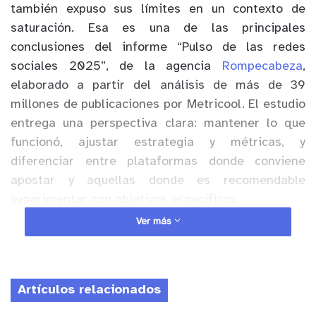
también expuso sus límites en un contexto de
saturación. Esa es una de las principales
conclusiones del informe “Pulso de las redes
sociales 2025”, de la agencia
Rompecabeza
,
elaborado a partir del análisis de más de 39
millones de publicaciones por Metricool. El estudio
entrega una perspectiva clara: mantener lo que
funcionó, ajustar estrategia y métricas, y
diferenciar entre plataformas donde conviene
apostar y aquellas donde es recomendable
experimentar con objetivos específicos.
Ver más
El reporte muestra que el aumento sostenido del
volumen de contenido redujo el impacto promedio
por pieza en casi todas las plataformas. La
Artículos relacionados
atención sigue existiendo, pero está más
fragmentada y exige decisiones más precisas por