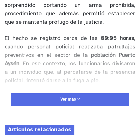
sorprendido portando un arma prohibida,
procedimiento que además permitió establecer
que se mantenía prófugo de la justicia.
El hecho se registró cerca de las
00:05 horas
,
cuando personal policial realizaba patrullajes
preventivos en el sector de la
población Puerto
Aysén
. En ese contexto, los funcionarios divisaron
a un individuo que, al percatarse de la presencia
policial, intentó darse a la fuga a pie.
Anuncio Patrocinado
Ver más
Tras un breve seguimiento, el sujeto fue alcanzado
y fiscalizado. Al revisar sus pertenencias,
Carabineros encontró al interior de un bolso una
Artículos relacionados
pistola
, la cual, de acuerdo a sus características