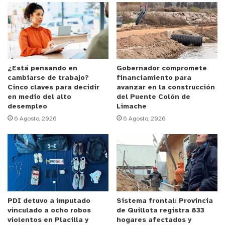
preliminares, correspondería a un arma
a fogueo
,
catalogada como arma prohibida.
Al verificar su identidad y antecedentes, se
estableció que el individuo mantenía una
orden de
detención vigente
por el delito de
amenazas
¿Está pensando en
Gobernador compromete
cambiarse de trabajo?
financiamiento para
simples
, emanada desde el
Juzgado de Garantía
Cinco claves para decidir
avanzar en la construcción
de Viña del Mar
, por lo que se encontraba prófugo
en medio del alto
del Puente Colón de
desempleo
Limache
de la justicia.
6 Agosto, 2026
6 Agosto, 2026
Por instrucción de la
Fiscalía Local de Viña del Mar
,
el imputado fue puesto a disposición del tribunal
para su
control de detención
.
y tú, ¿qué opinas?
PDI detuvo a imputado
Sistema frontal: Provincia
vinculado a ocho robos
de Quillota registra 833
violentos en Placilla y
hogares afectados y